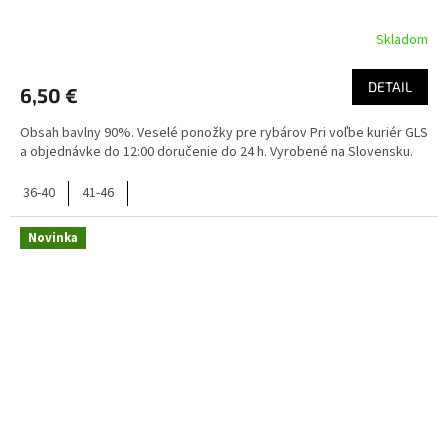
Skladom
DETAIL
6,50 €
Obsah bavlny 90%. Veselé ponožky pre rybárov Pri voľbe kuriér GLS
a objednávke do 12:00 doručenie do 24 h. Vyrobené na Slovensku.
36-40
41-46
Novinka