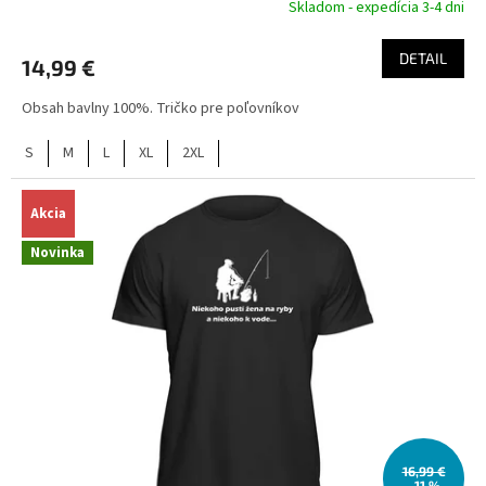
Skladom - expedícia 3-4 dni
DETAIL
14,99 €
Obsah bavlny 100%. Tričko pre poľovníkov
S
M
L
XL
2XL
Akcia
Novinka
16,99 €
–11 %