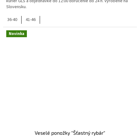
kuriér GLS a objednávke do 12:00 doručenie do 24 h. Vyrobené na
Slovensku.
36-40
41-46
Novinka
Veselé ponožky "Šťastný rybár"