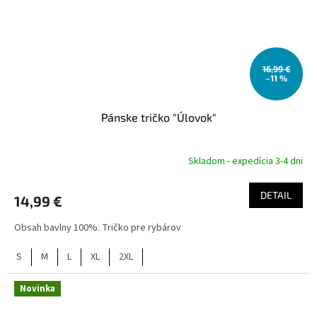
16,99 €
–11 %
Pánske tričko "Úlovok"
Skladom - expedícia 3-4 dni
DETAIL
14,99 €
Obsah bavlny 100%. Tričko pre rybárov
S
M
L
XL
2XL
Novinka