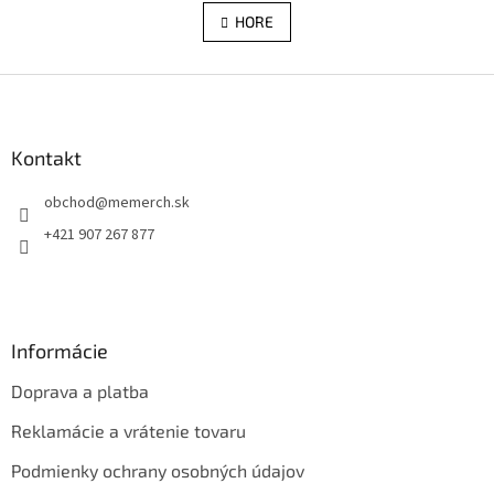
v
á
l
HORE
n
á
k
d
o
v
Z
a
a
c
á
n
i
p
i
e
ä
Kontakt
e
p
t
r
obchod
@
memerch.sk
i
v
e
k
+421 907 267 877
y
v
ý
p
i
Informácie
s
u
Doprava a platba
Reklamácie a vrátenie tovaru
Podmienky ochrany osobných údajov