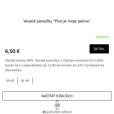
Veselé ponožky "Pivo je moje palivo"
Skladom
DETAIL
6,50 €
Obsah bavlny 90%. Veselé ponožky s vtipným motívom Pri voľbe
kuriér GLS a objednávke do 12:00 doručenie do 24 h. Vyrobené na
Slovensku.
36-40
41-46
NAČÍTAŤ 9 ĎALŠÍCH
S
1
2
t
O
r
25
položiek celkom