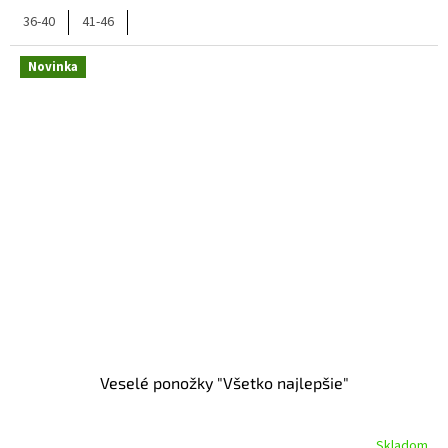
36-40
41-46
Novinka
Veselé ponožky "Všetko najlepšie"
Skladom