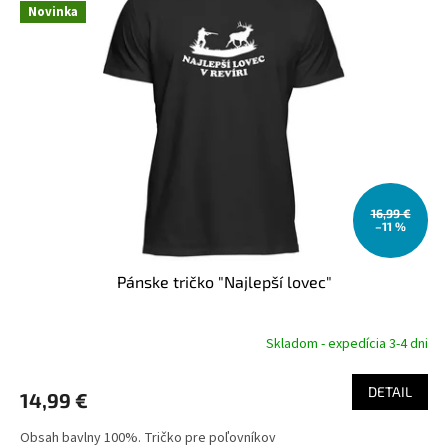
u
Novinka
i
k
s
t
p
o
r
v
o
d
u
k
t
o
16,99 €
–11 %
v
Pánske tričko "Najlepší lovec"
Skladom - expedícia 3-4 dni
DETAIL
14,99 €
Obsah bavlny 100%. Tričko pre poľovníkov