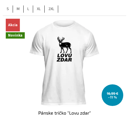
S
M
L
XL
2XL
Akcia
Novinka
16,99 €
–11 %
Pánske tričko "Lovu zdar"