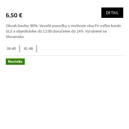
DETAIL
6,50 €
Obsah bavlny 90%. Veselé ponožky s motívom vína Pri voľbe kuriér
GLS a objednávke do 12:00 doručenie do 24 h. Vyrobené na
Slovensku.
36-40
41-46
Novinka