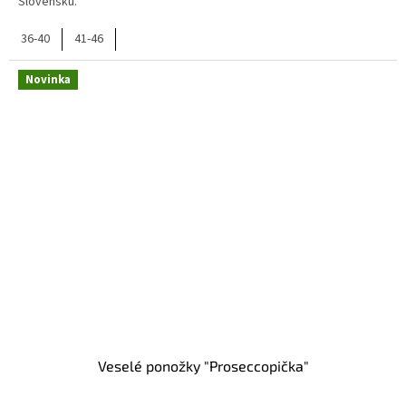
Slovensku.
36-40
41-46
Novinka
Veselé ponožky "Proseccopička"