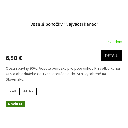
Veselé ponožky "Najväčší kanec"
Skladom
DETAIL
6,50 €
Obsah bavlny 90%. Veselé ponožky pre poľovníkov Pri voľbe kuriér
GLS a objednávke do 12:00 doručenie do 24 h. Vyrobené na
Slovensku.
36-40
41-46
Novinka