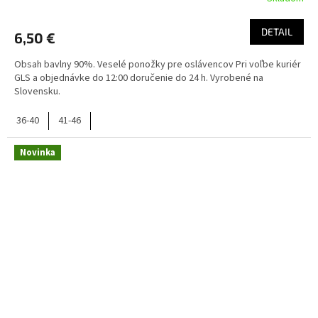
DETAIL
6,50 €
Obsah bavlny 90%. Veselé ponožky pre oslávencov Pri voľbe kuriér
GLS a objednávke do 12:00 doručenie do 24 h. Vyrobené na
Slovensku.
36-40
41-46
Novinka