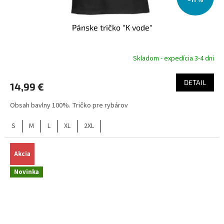
Pánske tričko "K vode"
Skladom - expedícia 3-4 dni
DETAIL
14,99 €
Obsah bavlny 100%. Tričko pre rybárov
S
M
L
XL
2XL
Akcia
Novinka