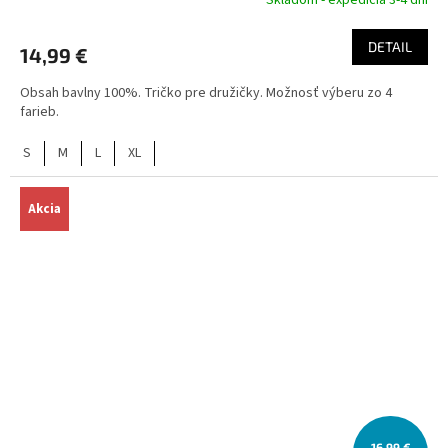
DETAIL
14,99 €
Obsah bavlny 100%. Tričko pre družičky. Možnosť výberu zo 4
farieb.
S
M
L
XL
Akcia
16,99 €