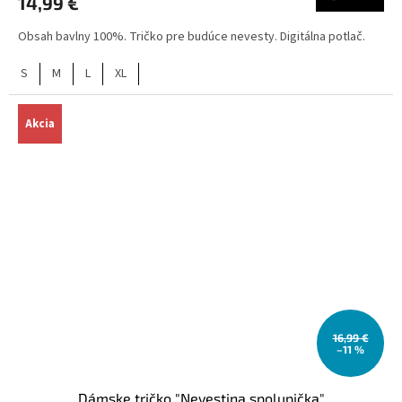
14,99 €
Obsah bavlny 100%. Tričko pre budúce nevesty. Digitálna potlač.
S
M
L
XL
Akcia
16,99 €
–11 %
Dámske tričko "Nevestina spolupička"