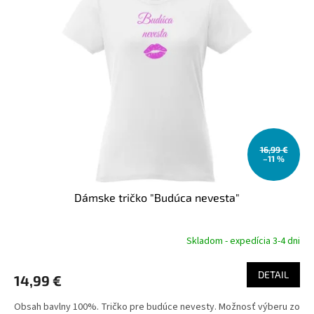
u
i
k
s
t
p
o
r
v
o
d
u
k
t
o
16,99 €
–11 %
v
Dámske tričko "Budúca nevesta"
Skladom - expedícia 3-4 dni
DETAIL
14,99 €
Obsah bavlny 100%. Tričko pre budúce nevesty. Možnosť výberu zo