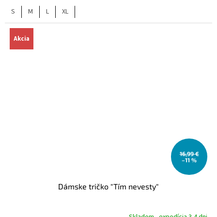
S
M
L
XL
Akcia
16,99 €
–11 %
Dámske tričko "Tím nevesty"
Skladom - expedícia 3-4 dni