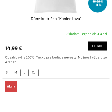
16,99 €
–11 %
Dámske tričko "Koniec lovu"
Skladom - expedícia 3-4 dni
DETAIL
14,99 €
Obsah bavlny 100%. Tričko pre budúce nevesty. Možnosť výberu zo
4 farieb.
S
M
L
XL
Akcia