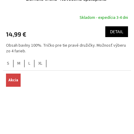
Skladom - expedícia 3-4 dni
DETAIL
14,99 €
Obsah bavlny 100%. Tričko pre tie pravé družičky. Možnosť výberu
zo 4 farieb.
S
M
L
XL
Akcia