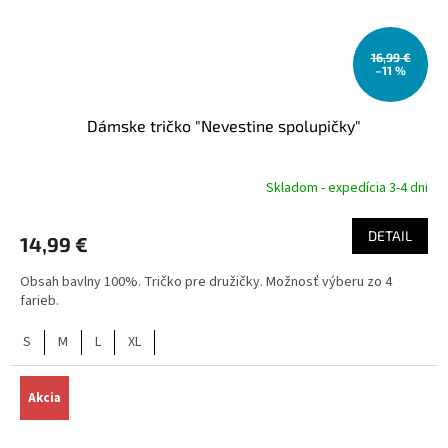
16,99 €
–11 %
Dámske tričko "Nevestine spolupičky"
Skladom - expedícia 3-4 dni
DETAIL
14,99 €
Obsah bavlny 100%. Tričko pre družičky. Možnosť výberu zo 4
farieb.
S
M
L
XL
Akcia