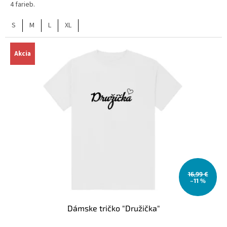
4 farieb.
S
M
L
XL
Akcia
16,99 €
–11 %
Dámske tričko "Družička"