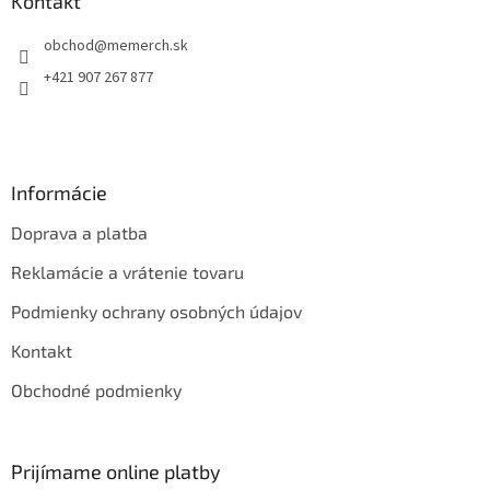
ä
Kontakt
c
t
i
obchod
@
memerch.sk
i
e
p
e
+421 907 267 877
r
v
k
y
v
Informácie
ý
p
Doprava a platba
i
s
Reklamácie a vrátenie tovaru
u
Podmienky ochrany osobných údajov
Kontakt
Obchodné podmienky
Prijímame online platby