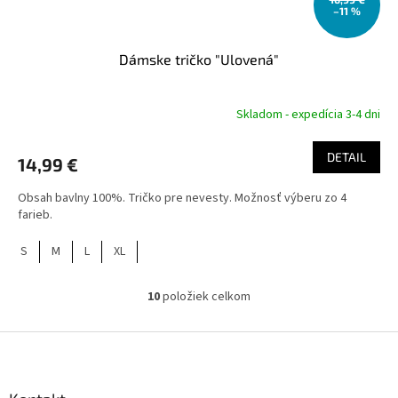
–11 %
Dámske tričko "Ulovená"
Skladom - expedícia 3-4 dni
DETAIL
14,99 €
Obsah bavlny 100%. Tričko pre nevesty. Možnosť výberu zo 4
farieb.
S
M
L
XL
10
položiek celkom
O
v
l
Z
á
á
d
p
a