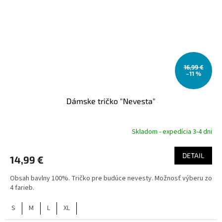
16,99 €
–11 %
Dámske tričko "Nevesta"
Skladom - expedícia 3-4 dni
DETAIL
14,99 €
Obsah bavlny 100%. Tričko pre budúce nevesty. Možnosť výberu zo
4 farieb.
S
M
L
XL