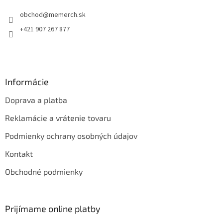
t
i
obchod
@
memerch.sk
i
e
p
e
+421 907 267 877
r
v
k
y
v
Informácie
ý
p
Doprava a platba
i
s
Reklamácie a vrátenie tovaru
u
Podmienky ochrany osobných údajov
Kontakt
Obchodné podmienky
Prijímame online platby