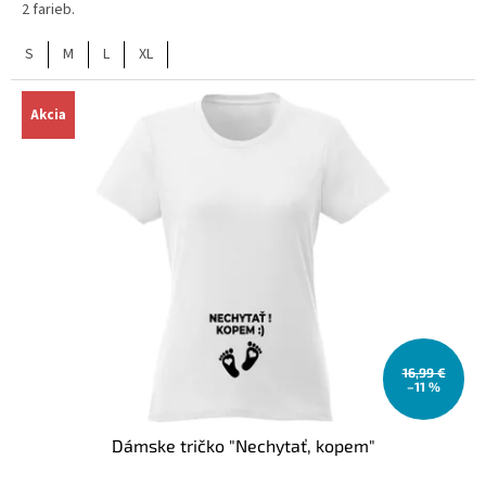
2 farieb.
S
M
L
XL
Akcia
16,99 €
–11 %
Dámske tričko "Nechytať, kopem"