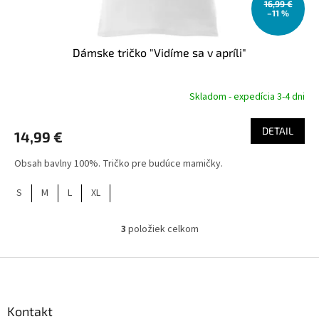
16,99 €
–11 %
Dámske tričko "Vidíme sa v apríli"
Skladom - expedícia 3-4 dni
DETAIL
14,99 €
Obsah bavlny 100%. Tričko pre budúce mamičky.
S
M
L
XL
3
položiek celkom
O
v
l
Z
á
á
d
p
a
ä
Kontakt
c