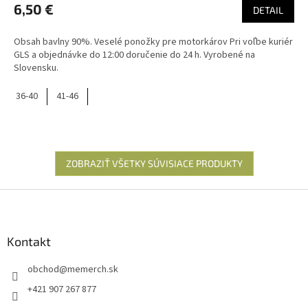
6,50 €
DETAIL
Obsah bavlny 90%. Veselé ponožky pre motorkárov Pri voľbe kuriér
GLS a objednávke do 12:00 doručenie do 24 h. Vyrobené na
Slovensku.
36-40
41-46
ZOBRAZIŤ VŠETKY SÚVISIACE PRODUKTY
Z
á
p
ä
Kontakt
t
obchod
@
memerch.sk
i
e
+421 907 267 877