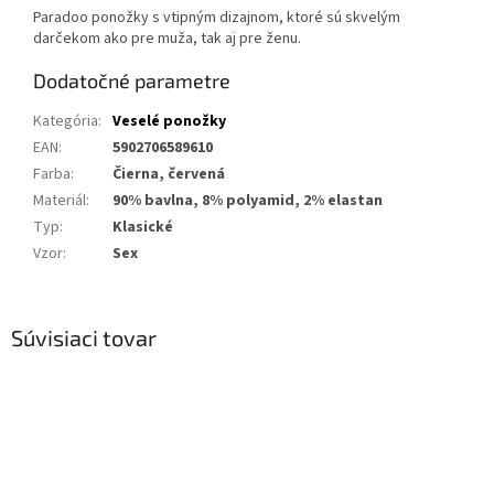
Paradoo ponožky s vtipným dizajnom, ktoré sú skvelým
darčekom ako pre muža, tak aj pre ženu.
Dodatočné parametre
Kategória
:
Veselé ponožky
EAN
:
5902706589610
Farba
:
Čierna, červená
Materiál
:
90% bavlna, 8% polyamid, 2% elastan
Typ
:
Klasické
Vzor
:
Sex
Súvisiaci tovar