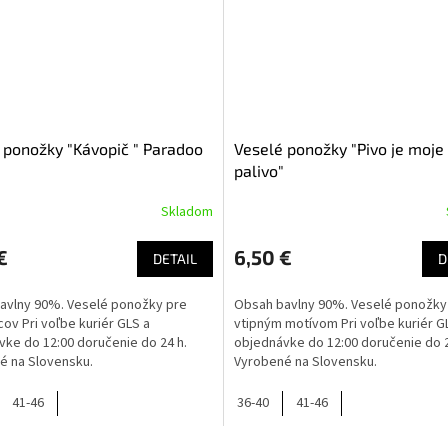
 ponožky "Kávopič " Paradoo
Veselé ponožky "Pivo je moje
palivo"
Skladom
€
6,50 €
DETAIL
D
avlny 90%. Veselé ponožky pre
Obsah bavlny 90%. Veselé ponožky
ov Pri voľbe kuriér GLS a
vtipným motívom Pri voľbe kuriér G
ke do 12:00 doručenie do 24 h.
objednávke do 12:00 doručenie do 2
é na Slovensku.
Vyrobené na Slovensku.
41-46
36-40
41-46