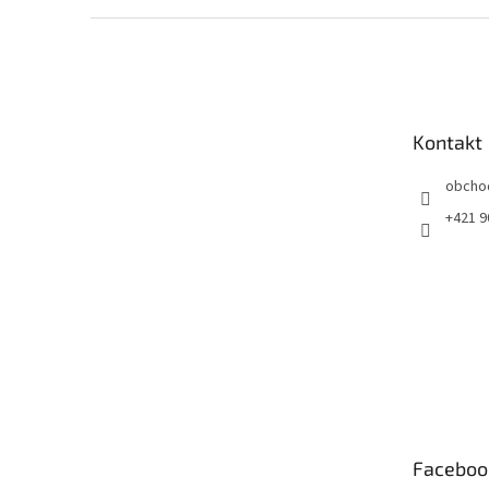
Z
á
p
ä
t
Kontakt
i
e
obcho
+421 9
Faceboo