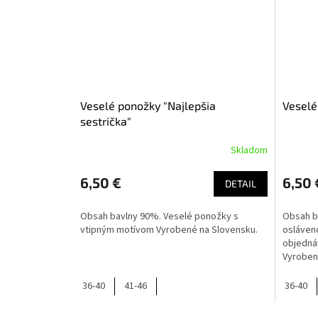
Veselé ponožky "Najlepšia
Veselé
sestrička"
Skladom
6,50 €
6,50 
DETAIL
Obsah bavlny 90%. Veselé ponožky s
Obsah b
vtipným motívom Vyrobené na Slovensku.
oslávenc
objednáv
Vyroben
36-40
41-46
36-40