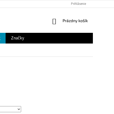
Prihlásenie
NÁKUPNÝ
Prázdny košík
KOŠÍK
g
Značky