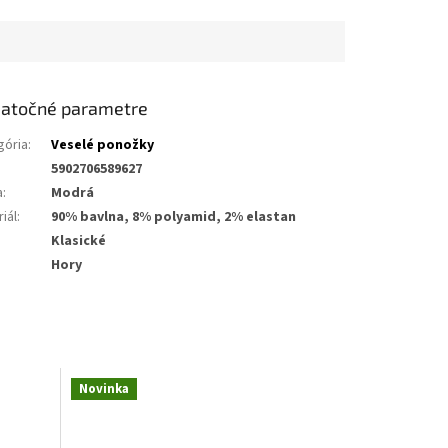
atočné parametre
gória
:
Veselé ponožky
5902706589627
a
:
Modrá
iál
:
90% bavlna, 8% polyamid, 2% elastan
Klasické
Hory
Novinka