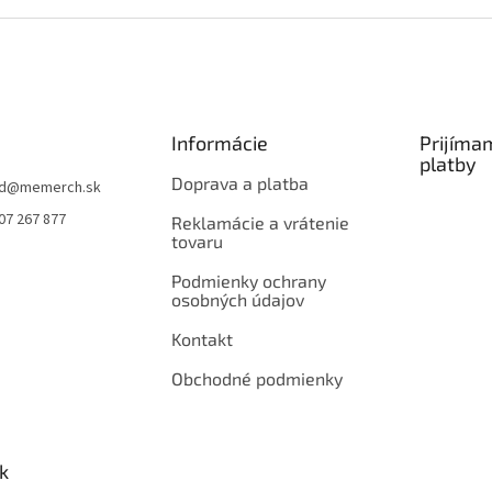
Informácie
Prijíma
platby
Doprava a platba
d
@
memerch.sk
07 267 877
Reklamácie a vrátenie
tovaru
Podmienky ochrany
osobných údajov
Kontakt
Obchodné podmienky
k