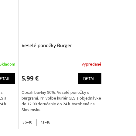
Veselé ponožky Burger
Skladom
Vypredané
5,99 €
ETAIL
DETAIL
 s
Obsah bavlny 90%. Veselé ponožky s
LS a
burgrami. Pri voľbe kuriér GLS a objednávke
4 h.
do 12:00 doručenie do 24 h. Vyrobené na
Slovensku.
36-40
41-46