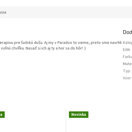
usia
Dod
terapiou pre ľudskú dušu. Aj my v Paradoo to vieme, preto sme navrhli
Kate
oľnú chvíľku. Nasaď si ich aj ty a hor sa do hôr! :)
EAN
:
Farb
Mater
Typ
:
Vzor
:
ka
Novinka