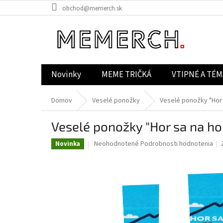
Prejsť
obchod@memerch.sk
na
obsah
Novinky
MEME TRIČKÁ
VTIPNÉ A TÉM
Domov
Veselé ponožky
Veselé ponožky "Hor 
Veselé ponožky "Hor sa na ho
Priemerné
Neohodnotené
Podrobnosti hodnotenia
Novinka
hodnotenie
produktu
je
0,0
z
5
hviezdičiek.