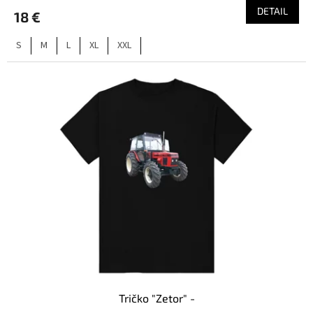
DETAIL
18 €
S
M
L
XL
XXL
Tričko "Zetor" -