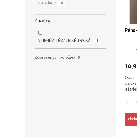
i
p
Na sklade
0
s
r
p
o
r
d
Značky
o
u
Pánsk
d
k
u
t
VTIPNÉ A TÉMATICKÉ TRIČKÁ
6
k
o
Sk
t
v
Zobrazených položiek:
6
o
14,9
v
Obsah 
psíčka
4 fari
S
Akci