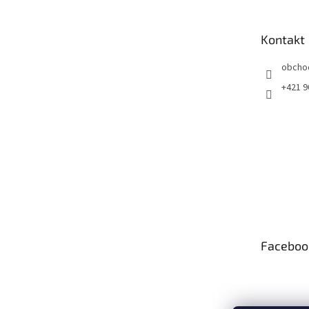
ä
t
Kontakt
i
e
obcho
+421 9
Faceboo