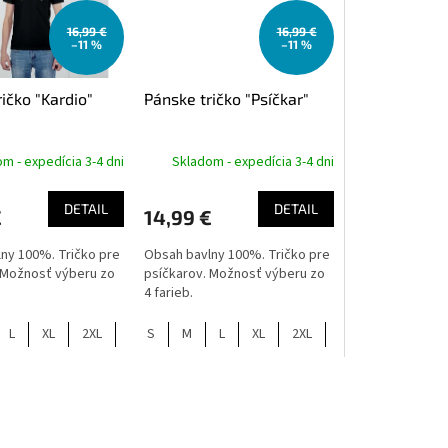
16,99 €
16,99 €
–11 %
–11 %
ičko "Kardio"
Pánske tričko "Psíčkar"
m - expedícia 3-4 dni
Skladom - expedícia 3-4 dni
DETAIL
DETAIL
€
14,99 €
ny 100%. Tričko pre
Obsah bavlny 100%. Tričko pre
 Možnosť výberu zo
psíčkarov. Možnosť výberu zo
4 farieb.
L
XL
2XL
S
M
L
XL
2XL