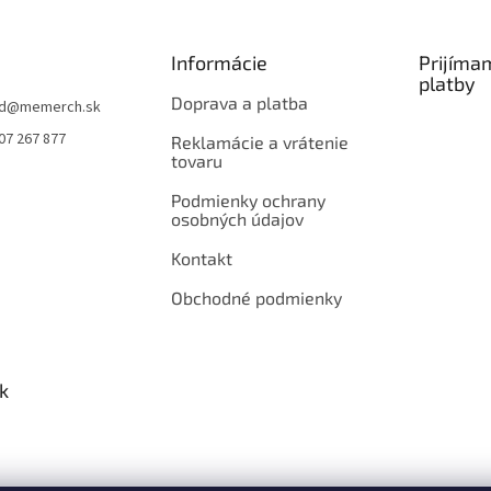
a
c
i
Informácie
Prijíma
e
platby
p
Doprava a platba
d
@
memerch.sk
r
07 267 877
v
Reklamácie a vrátenie
tovaru
k
y
Podmienky ochrany
v
osobných údajov
ý
p
Kontakt
i
s
Obchodné podmienky
u
k