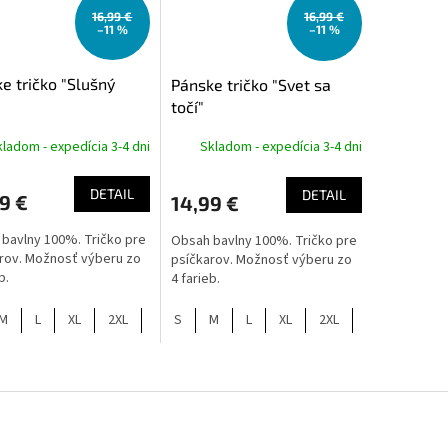
16,99 €
16,99 €
–11 %
–11 %
e tričko "Slušný
Pánske tričko "Svet sa
"
točí"
ladom - expedícia 3-4 dni
Skladom - expedícia 3-4 dni
DETAIL
DETAIL
9 €
14,99 €
bavlny 100%. Tričko pre
Obsah bavlny 100%. Tričko pre
rov. Možnosť výberu zo
psíčkarov. Možnosť výberu zo
eb.
4 farieb.
M
L
XL
2XL
S
M
L
XL
2XL
O
v
l
á
d