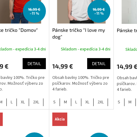
16,99 €
16,99 €
–11 %
–11 %
e tričko "Domov"
Pánske tričko "I love my
Pánske tr
dog"
ladom - expedícia 3-4 dni
Skladom - expedícia 3-4 dni
Sklado
DETAIL
DETAIL
9 €
14,99 €
14,99 
bavlny 100%. Tričko pre
Obsah bavlny 100%. Tričko pre
Obsah bavl
rov. Možnosť výberu zo
psíčkarov. Možnosť výberu zo
psíčkarov.
eb.
4 farieb.
4 farieb.
M
L
XL
2XL
S
M
L
XL
2XL
S
M
a
Akcia