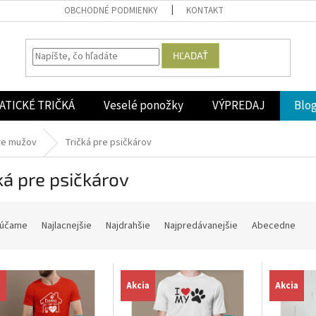
OBCHODNÉ PODMIENKY
KONTAKT
HĽADAŤ
ATICKÉ TRIČKÁ
Veselé ponožky
VÝPREDAJ
Blo
re mužov
Tričká pre psičkárov
ká pre psičkárov
účame
Najlacnejšie
Najdrahšie
Najpredávanejšie
Abecedne
a
Akcia
Akcia