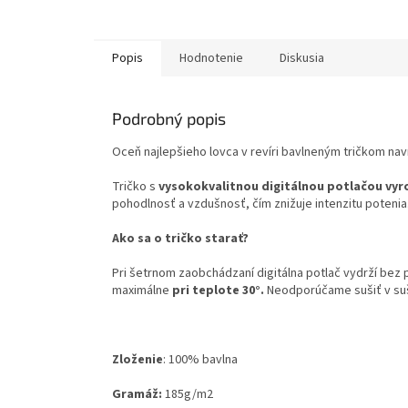
Popis
Hodnotenie
Diskusia
Podrobný popis
Oceň najlepšieho lovca v revíri bavlneným tričkom na
Tričko s
vysokokvalitnou digitálnou potlačou vyr
pohodlnosť a vzdušnosť, čím znižuje intenzitu potenia
Ako sa o tričko starať?
Pri šetrnom zaobchádzaní digitálna potlač vydrží bez
maximálne
pri teplote 30°.
Neodporúčame sušiť v su
Zloženie
:
100% bavlna
Gramáž:
185g
/m2