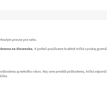
vrhnutým presne pre neho.
obenou na Slovensku.
K potlači používame kvalitné tričká vysokej gramáž
.
 poškodenia aj niekoľko rokov. Aby sme predišli poškodeniu, tričká odpor
šičke.