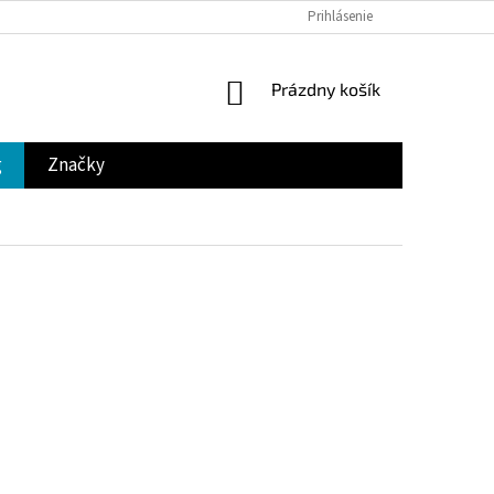
Prihlásenie
NÁKUPNÝ
Prázdny košík
KOŠÍK
g
Značky