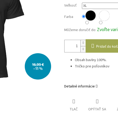
Veľkosť
Farba
Zvoľte var
Môžeme doručiť do:
Pridať do koš
Obsah bavlny 100%.
16,99 €
Tričko pre poľovníkov
–11 %
Detailné informácie
TLAČ
OPÝTAŤ SA