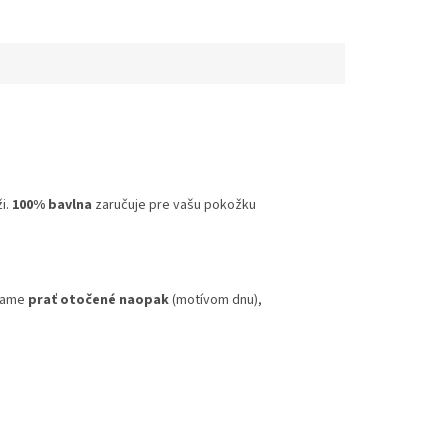
i.
100% bavlna
zaručuje pre vašu pokožku
účame
prať otočené naopak
(motívom dnu),