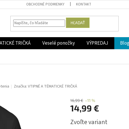
OBCHODNÉ PODMIENKY
KONTAKT
HĽADAŤ
ATICKÉ TRIČKÁ
Veselé ponožky
VÝPREDAJ
Blo
"
"
tenia
Značka:
VTIPNÉ A TÉMATICKÉ TRIČKÁ
16,99 €
–11 %
14,99 €
Jednotková
Zvoľte variant
cena: