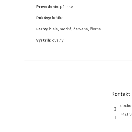
Prevedenie
: pánske
Rukávy:
krátke
Farby:
biela, modrá, červená, čierna
Výstrih:
oválny
Z
á
p
ä
t
Kontakt
i
e
obcho
+421 9