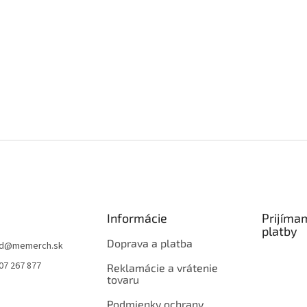
Informácie
Prijíma
platby
Doprava a platba
d
@
memerch.sk
07 267 877
Reklamácie a vrátenie
tovaru
Podmienky ochrany