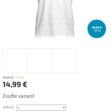
16,99 €
–11 %
16,99 €
–11 %
14,99 €
Jednotková
Zvoľte variant
cena:
Veľkosť