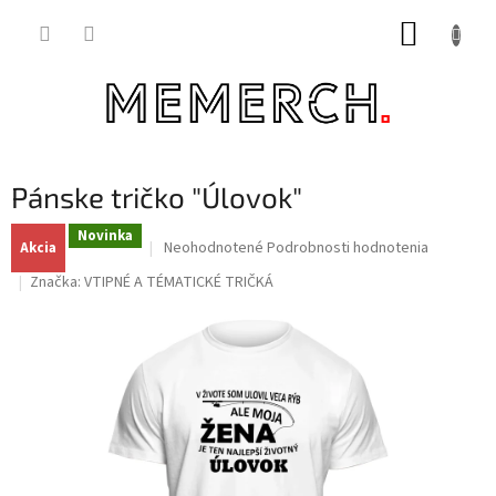
Prejsť
NÁKUP
na
obsah
KOŠÍK
Pánske tričko "Úlovok"
Novinka
Priemerné
Neohodnotené
Podrobnosti hodnotenia
Akcia
hodnotenie
Značka:
VTIPNÉ A TÉMATICKÉ TRIČKÁ
produktu
je
0,0
z
5
hviezdičiek.