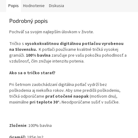
Popis
Hodnotenie
Diskusia
Podrobný popis
Pochváľ sa svojim najlepším úlovkom v živote.
Tričko s
vysokokvalitnou digitálnou potlačou vyrobenou
na Slovensku.
K potlači používame kvalitné tričká vysokej
gramáži.
100% bavlna
zaručuje pre vašu pokožku pohodlnosť a
vzdušnosť, čím znižuje intenzitu potenia.
Ako sa o tričko starať?
Pri šetrnom zaobchádzaní digitálna potlač vydrží bez
poškodenia aj niekoľko rokov. Aby sme predišli poškodeniu,
tričká odporúčame
prať otočené naopak
(motívom dnu),
maximálne
pri teplote 30°.
Neodporúčame sušiť v sušičke.
Zloženie
:
100% bavlna
Gramáž:
185g
/m2