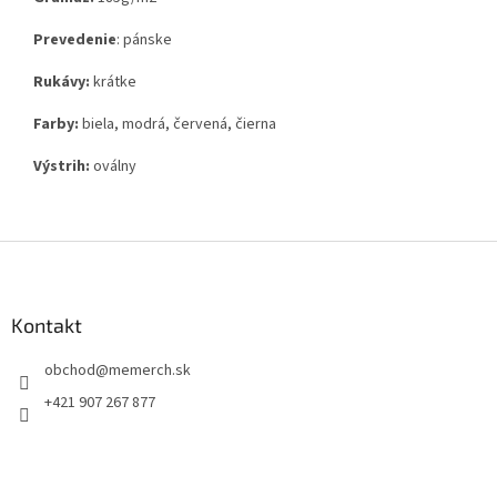
Prevedenie
: pánske
Rukávy:
krátke
Farby:
biela, modrá, červená, čierna
Výstrih:
oválny
Z
á
p
ä
Kontakt
t
obchod
@
memerch.sk
i
e
+421 907 267 877