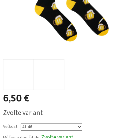
6,50 €
Jednotková
Zvoľte variant
cena:
Veľkosť
Zvoľte variant
Môžeme doručiť do: