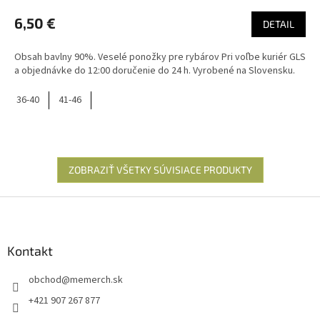
6,50 €
DETAIL
Obsah bavlny 90%. Veselé ponožky pre rybárov Pri voľbe kuriér GLS
a objednávke do 12:00 doručenie do 24 h. Vyrobené na Slovensku.
36-40
41-46
ZOBRAZIŤ VŠETKY SÚVISIACE PRODUKTY
Z
á
p
ä
Kontakt
t
obchod
@
memerch.sk
i
e
+421 907 267 877