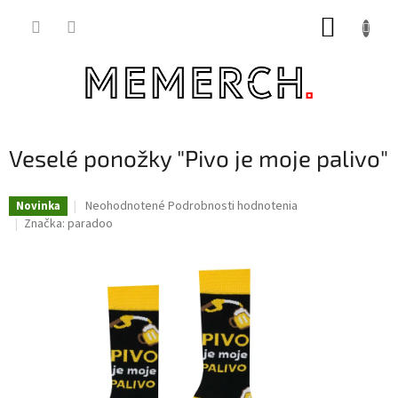
Prejsť
NÁKUP
na
obsah
KOŠÍK
Veselé ponožky "Pivo je moje palivo"
Priemerné
Neohodnotené
Podrobnosti hodnotenia
Novinka
hodnotenie
Značka:
paradoo
produktu
je
0,0
z
5
hviezdičiek.