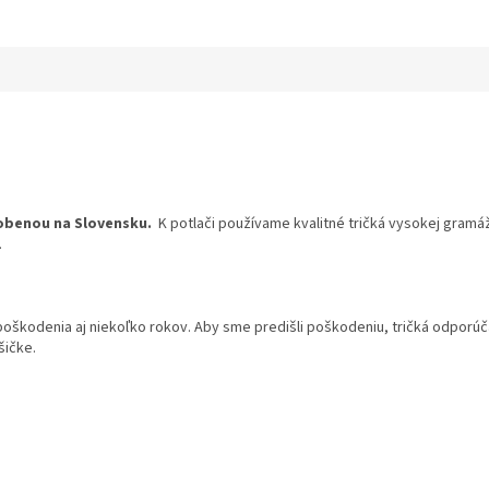
obenou na Slovensku.
K potlači používame kvalitné tričká vysokej gramáž
.
 poškodenia aj niekoľko rokov. Aby sme predišli poškodeniu, tričká odpor
šičke.