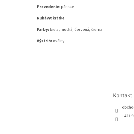
Prevedenie
: pánske
Rukávy:
krátke
Farby:
biela, modrá, červená, čierna
Výstrih:
oválny
Z
á
p
ä
t
Kontakt
i
e
obcho
+421 9