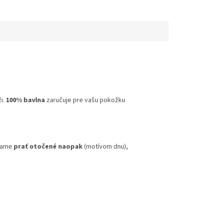
i.
100% bavlna
zaručuje pre vašu pokožku
účame
prať otočené naopak
(motívom dnu),