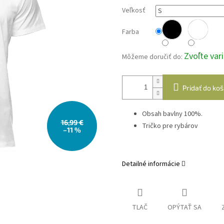
Veľkosť
Farba
Zvoľte var
Môžeme doručiť do:
Pridať do koš
Obsah bavlny 100%.
16,99 €
Tričko pre rybárov
–11 %
Detailné informácie
TLAČ
OPÝTAŤ SA