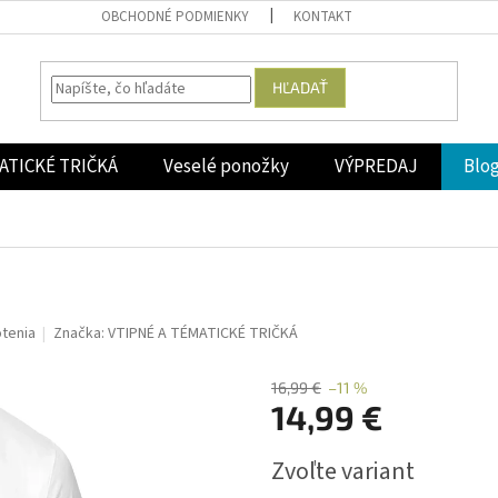
OBCHODNÉ PODMIENKY
KONTAKT
HĽADAŤ
ATICKÉ TRIČKÁ
Veselé ponožky
VÝPREDAJ
Blo
tenia
Značka:
VTIPNÉ A TÉMATICKÉ TRIČKÁ
16,99 €
–11 %
14,99 €
Jednotková
Zvoľte variant
cena: