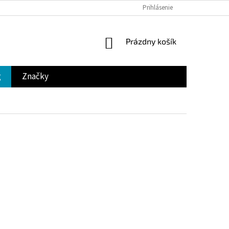
Prihlásenie
NÁKUPNÝ
Prázdny košík
KOŠÍK
g
Značky