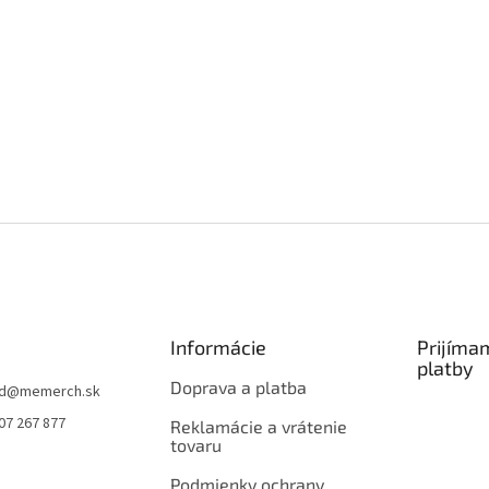
Informácie
Prijíma
platby
Doprava a platba
d
@
memerch.sk
07 267 877
Reklamácie a vrátenie
tovaru
Podmienky ochrany