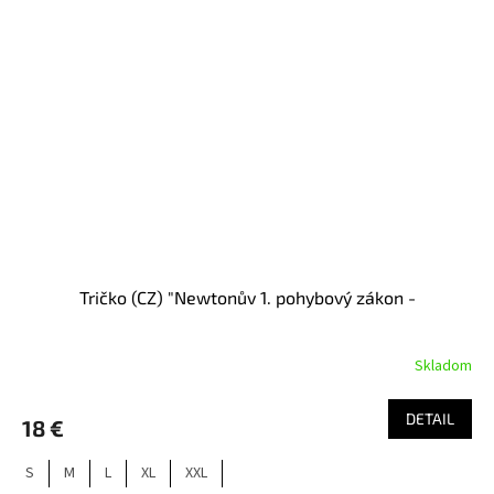
Tričko (CZ) "Newtonův 1. pohybový zákon -
Skladom
DETAIL
18 €
S
M
L
XL
XXL