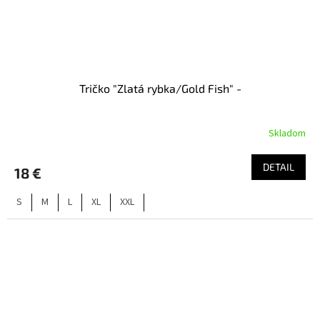
Tričko "Zlatá rybka/Gold Fish" -
Skladom
DETAIL
18 €
S
M
L
XL
XXL