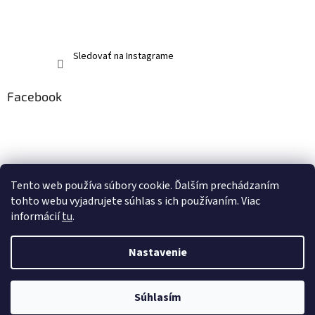
Sledovať na Instagrame
Facebook
Tento web používa súbory cookie. Ďalším prechádzaním
tohto webu vyjadrujete súhlas s ich používaním. Viac
informácií
tu
.
Nastavenie
Vytvoril Shoptet
Súhlasím
Copyright 2026
memerch.sk
. Všetky práva vyhradené.