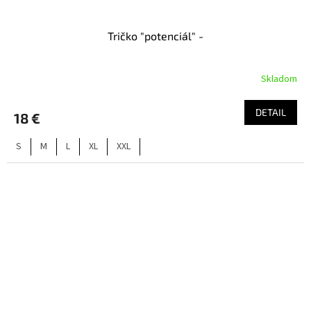
Tričko "potenciál" -
Skladom
DETAIL
18 €
S
M
L
XL
XXL