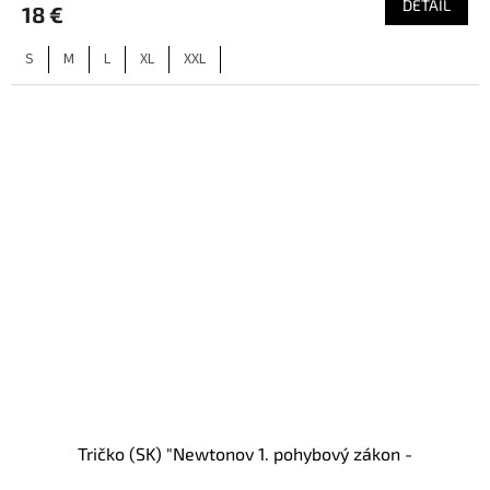
DETAIL
18 €
S
M
L
XL
XXL
Tričko (SK) "Newtonov 1. pohybový zákon -