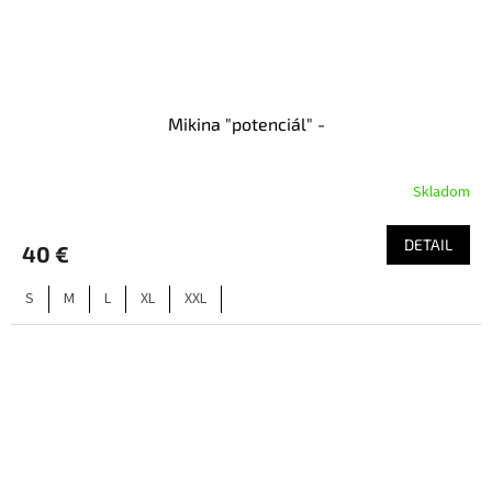
Mikina "potenciál" -
Skladom
DETAIL
40 €
S
M
L
XL
XXL