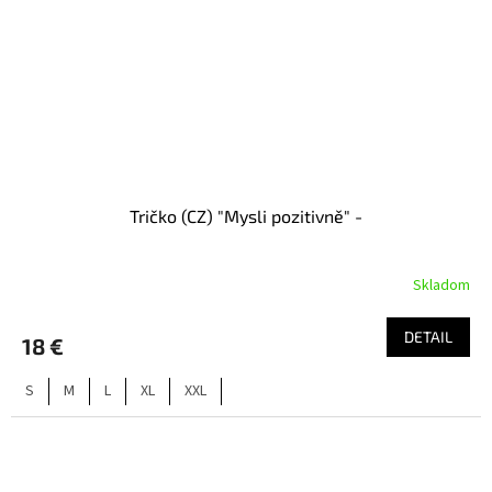
Tričko (CZ) "Mysli pozitivně" -
Skladom
DETAIL
18 €
S
M
L
XL
XXL