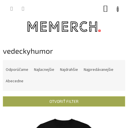
Prejsť
NÁKUP
na
obsah
KOŠÍK
vedeckyhumor
R
a
Odporúčame
Najlacnejšie
Najdrahšie
Najpredávanejšie
d
e
Abecedne
n
i
e
OTVORIŤ FILTER
p
r
V
o
ý
d
p