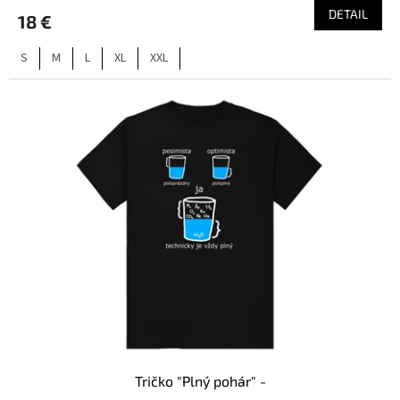
DETAIL
18 €
S
M
L
XL
XXL
Tričko "Plný pohár" -