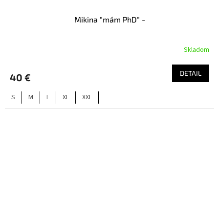
Mikina "mám PhD" -
Skladom
DETAIL
40 €
S
M
L
XL
XXL