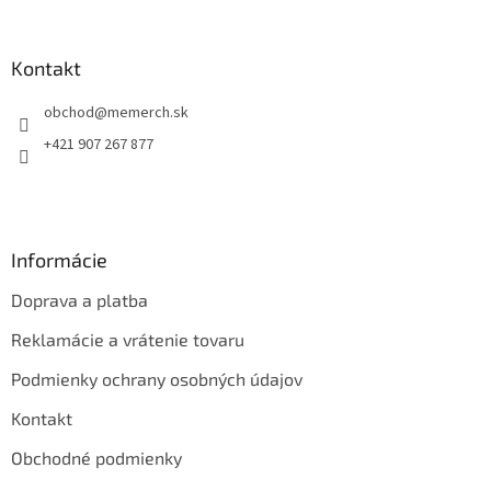
á
á
d
p
a
ä
Kontakt
c
t
i
obchod
@
memerch.sk
i
e
p
e
+421 907 267 877
r
v
k
y
v
Informácie
ý
p
Doprava a platba
i
s
Reklamácie a vrátenie tovaru
u
Podmienky ochrany osobných údajov
Kontakt
Obchodné podmienky