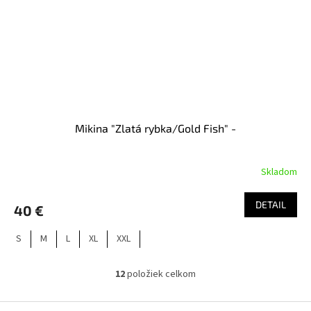
Mikina "Zlatá rybka/Gold Fish" -
Skladom
DETAIL
40 €
S
M
L
XL
XXL
12
položiek celkom
O
v
l
Z