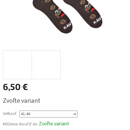
6,50 €
Jednotková
Zvoľte variant
cena:
Veľkosť
Zvoľte variant
Môžeme doručiť do: