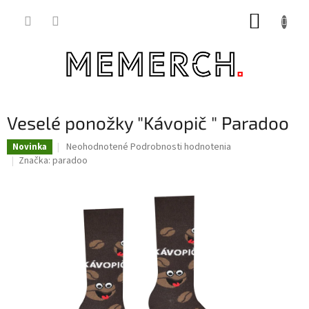
Prejsť
NÁKUP
na
obsah
KOŠÍK
Veselé ponožky "Kávopič " Paradoo
Priemerné
Neohodnotené
Podrobnosti hodnotenia
Novinka
hodnotenie
Značka:
paradoo
produktu
je
0,0
z
5
hviezdičiek.