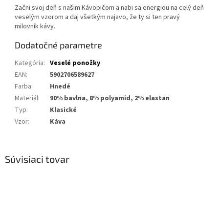
Začni svoj deň s našim Kávopičom a nabi sa energiou na celý deň
veselým vzorom a daj všetkým najavo, že ty si ten pravý
milovník kávy.
Dodatočné parametre
Kategória
:
Veselé ponožky
EAN
:
5902706589627
Farba
:
Hnedé
Materiál
:
90% bavlna, 8% polyamid, 2% elastan
Typ
:
Klasické
Vzor
:
Káva
Súvisiaci tovar