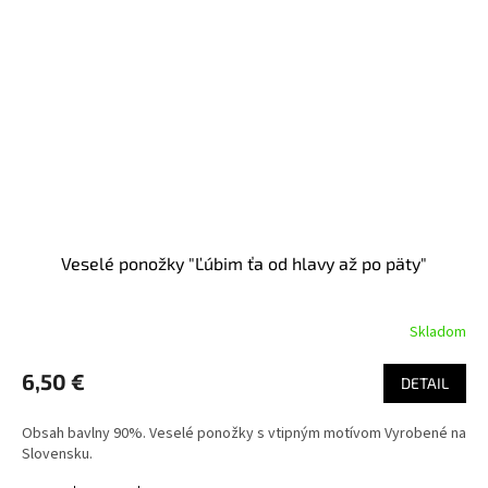
Veselé ponožky "Ľúbim ťa od hlavy až po päty"
Skladom
6,50 €
DETAIL
Obsah bavlny 90%. Veselé ponožky s vtipným motívom Vyrobené na
Slovensku.