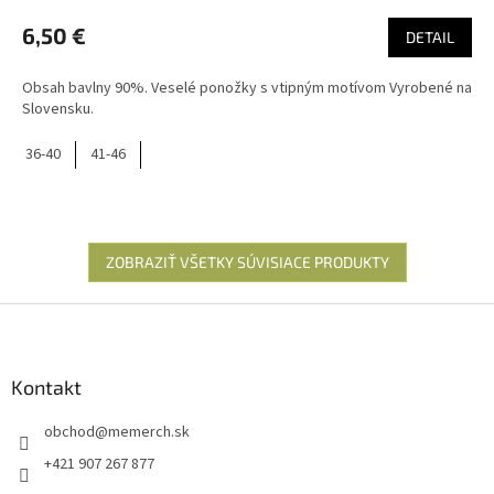
6,50 €
DETAIL
Obsah bavlny 90%. Veselé ponožky s vtipným motívom Vyrobené na
Slovensku.
36-40
41-46
ZOBRAZIŤ VŠETKY SÚVISIACE PRODUKTY
Z
á
p
ä
Kontakt
t
obchod
@
memerch.sk
i
e
+421 907 267 877