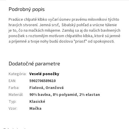
Podrobný popis
Pradúce chlpaté klbko vyčarí úsmev pravému milovníkovi týchto
hravých stvorení. Jemná srsť, šibalský pohľad a vrúcne túlenie
je to, čo na mačkách milujeme. Zamiluj sa aj do našich bavlnených
ponožiek s roztomilým motívom chlpatého klbka, ktoré sú jemné
a príjemné a tvoje nohy budú doslova "priasť" od spokojnosti.
Dodatočné parametre
Kategória
:
Veselé ponožky
EAN
:
5902706589610
Farba
:
Fialová, Oranžová
Materiál
:
90% bavlna, 8% polyamid, 2% elastan
Typ
:
Klasické
Vzor
:
Mačka