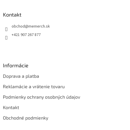
á
p
ä
Kontakt
t
obchod
@
memerch.sk
i
e
+421 907 267 877
Informácie
Doprava a platba
Reklamácie a vrátenie tovaru
Podmienky ochrany osobných údajov
Kontakt
Obchodné podmienky