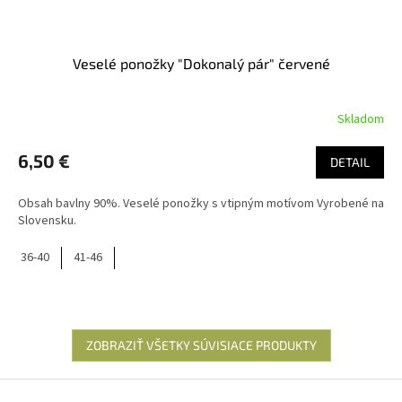
Veselé ponožky "Dokonalý pár" červené
Skladom
6,50 €
DETAIL
Obsah bavlny 90%. Veselé ponožky s vtipným motívom Vyrobené na
Slovensku.
36-40
41-46
ZOBRAZIŤ VŠETKY SÚVISIACE PRODUKTY
Z