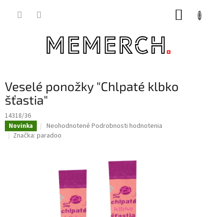
Prejsť
NÁKUP
na
obsah
KOŠÍK
Veselé ponožky "Chlpaté klbko
šťastia"
14318/36
Priemerné
Neohodnotené
Podrobnosti hodnotenia
Novinka
hodnotenie
Značka:
paradoo
produktu
je
0,0
z
5
hviezdičiek.