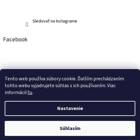
Sledovať na Instagrame
Facebook
Tento web používa súbory cookie. Ďalším prechádzaním
tohto webu vyjadrujete súhlas s ich používaním. Viac
informácií
tu
.
Nastavenie
Vytvoril Shoptet
Súhlasím
Copyright 2026
memerch.sk
. Všetky práva vyhradené.