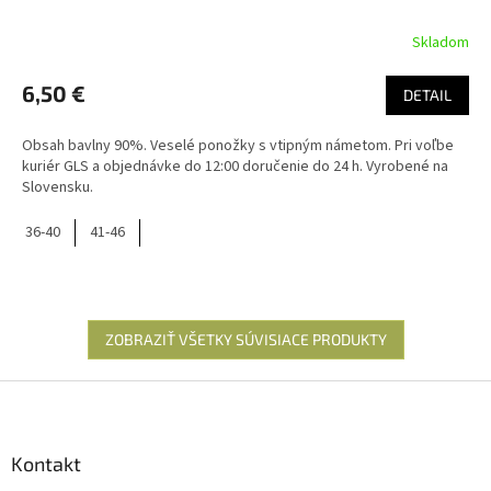
Skladom
6,50 €
DETAIL
Obsah bavlny 90%. Veselé ponožky s vtipným námetom. Pri voľbe
kuriér GLS a objednávke do 12:00 doručenie do 24 h. Vyrobené na
Slovensku.
36-40
41-46
ZOBRAZIŤ VŠETKY SÚVISIACE PRODUKTY
Z
á
p
ä
Kontakt
t