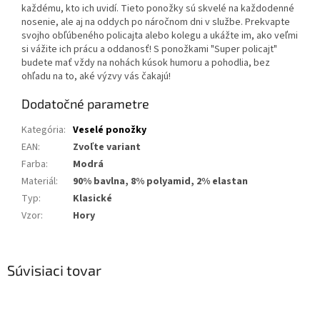
každému, kto ich uvidí. Tieto ponožky sú skvelé na každodenné
nosenie, ale aj na oddych po náročnom dni v službe. Prekvapte
svojho obľúbeného policajta alebo kolegu a ukážte im, ako veľmi
si vážite ich prácu a oddanosť! S ponožkami "Super policajt"
budete mať vždy na nohách kúsok humoru a pohodlia, bez
ohľadu na to, aké výzvy vás čakajú!
Dodatočné parametre
Kategória
:
Veselé ponožky
EAN
:
Zvoľte variant
Farba
:
Modrá
Materiál
:
90% bavlna, 8% polyamid, 2% elastan
Typ
:
Klasické
Vzor
:
Hory
Súvisiaci tovar