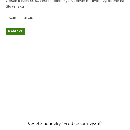
Obsah bavlny 90%. Veselé ponožky s vtipným motívom Vyrobené na
Slovensku.
36-40
41-46
Novinka
Veselé ponožky "Pred sexom vyzuť"