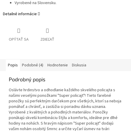
Vyrobené na Slovensku.
Detailné informácie
OPÝTAŤ SA
ZDIEĽAŤ
Popis
Podobné (4)
Hodnotenie
Diskusia
Podrobný popis
Oslávte hrdinstvo a odhodlanie každého skvelého policajta s
našimi veselými ponožkami "Super policajt"! Tieto farebné
ponožky sú perfektným darčekom pre všetkých, ktorí sa neboja
pomáhať a chrániť, a zaslúžia si poriadnu dávku uznania.
Vyrobené z kvalitných a pohodlných materiálov. Ponožky
ponúkajú skvelú kombináciu štýlu a komfortu, ideálne pre dlhé
hodiny na nohách. S hravým nápisom "Super policajt" dodajú
vašim nohám osobitý šmrnc a určite vyčarí úsmev na tvári