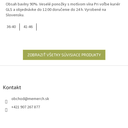
Obsah bavlny 90%. Veselé ponožky s motívom vína Pri voľbe kuriér
GLS a objednávke do 12:00 doručenie do 24 h. Vyrobené na
Slovensku.
36-40
41-46
ZOBRAZIŤ VŠETKY SÚVISIACE PRODUKTY
Z
á
p
ä
Kontakt
t
obchod
@
memerch.sk
i
e
+421 907 267 877