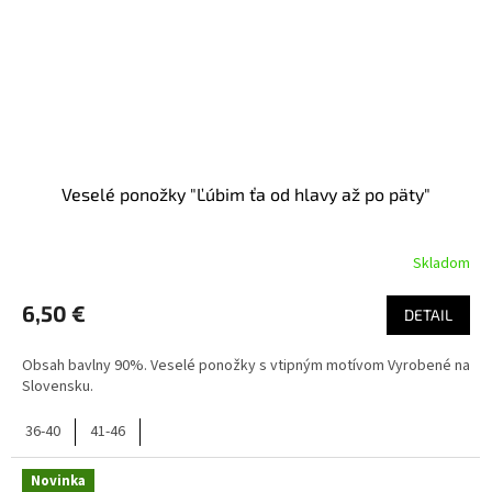
Veselé ponožky "Ľúbim ťa od hlavy až po päty"
Skladom
6,50 €
DETAIL
Obsah bavlny 90%. Veselé ponožky s vtipným motívom Vyrobené na
Slovensku.
36-40
41-46
Novinka