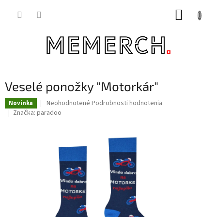
Prejsť
NÁKUP
na
obsah
KOŠÍK
Veselé ponožky "Motorkár"
Priemerné
Neohodnotené
Podrobnosti hodnotenia
Novinka
hodnotenie
Značka:
paradoo
produktu
je
0,0
z
5
hviezdičiek.