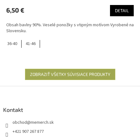
6,50 €
DETAIL
Obsah bavlny 90%. Veselé ponožky s vtipným motívom Vyrobené na
Slovensku.
36-40
41-46
ZOBRAZIŤ VŠETKY SÚVISIACE PRODUKTY
Z
á
p
ä
Kontakt
t
obchod
@
memerch.sk
i
e
+421 907 267 877