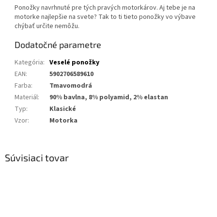
Ponožky navrhnuté pre tých pravých motorkárov. Aj tebe je na
motorke najlepšie na svete? Tak to ti tieto ponožky vo výbave
chýbať určite nemôžu.
Dodatočné parametre
Kategória
:
Veselé ponožky
EAN
:
5902706589610
Farba
:
Tmavomodrá
Materiál
:
90% bavlna, 8% polyamid, 2% elastan
Typ
:
Klasické
Vzor
:
Motorka
Súvisiaci tovar