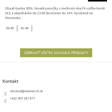
Obsah bavlny 90%. Veselé ponožky s motívom vína Pri voľbe kuriér
GLS a objednávke do 12:00 doručenie do 24 h. Vyrobené na
Slovensku.
36-40
41-46
ZOBRAZIŤ VŠETKY SÚVISIACE PRODUKTY
Z
á
p
ä
Kontakt
t
obchod
@
memerch.sk
i
e
+421 907 267 877