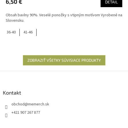
6,50 €
DETAIL
Obsah bavlny 90%. Veselé ponožky s vtipným motívom Vyrobené na
Slovensku.
36-40
41-46
ZOBRAZIŤ VŠETKY SÚVISIACE PRODUKTY
Z
á
p
ä
Kontakt
t
obchod
@
memerch.sk
i
e
+421 907 267 877