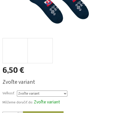
6,50 €
Jednotková
Zvoľte variant
cena:
Veľkosť
Zvoľte variant
Môžeme doručiť do: