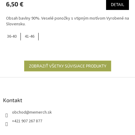
6,50 €
DETAIL
Obsah bavlny 90%. Veselé ponožky s vtipným motívom Vyrobené na
Slovensku.
36-40
41-46
ZOBRAZIŤ VŠETKY SÚVISIACE PRODUKTY
Z
á
p
ä
Kontakt
t
obchod
@
memerch.sk
i
e
+421 907 267 877