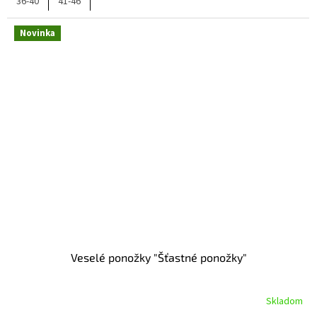
36-40
41-46
Novinka
Veselé ponožky "Šťastné ponožky"
Skladom