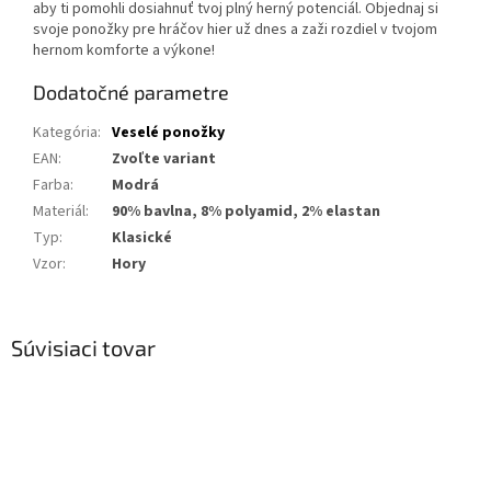
aby ti pomohli dosiahnuť tvoj plný herný potenciál. Objednaj si
svoje ponožky pre hráčov hier už dnes a zaži rozdiel v tvojom
hernom komforte a výkone!
Dodatočné parametre
Kategória
:
Veselé ponožky
EAN
:
Zvoľte variant
Farba
:
Modrá
Materiál
:
90% bavlna, 8% polyamid, 2% elastan
Typ
:
Klasické
Vzor
:
Hory
Súvisiaci tovar