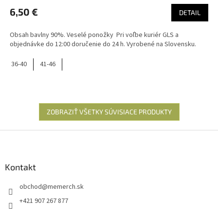
6,50 €
DETAIL
Obsah bavlny 90%. Veselé ponožky Pri voľbe kuriér GLS a
objednávke do 12:00 doručenie do 24 h. Vyrobené na Slovensku.
36-40
41-46
ZOBRAZIŤ VŠETKY SÚVISIACE PRODUKTY
Z
á
p
ä
Kontakt
t
obchod
@
memerch.sk
i
e
+421 907 267 877