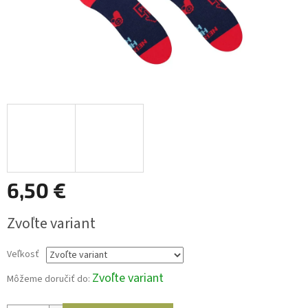
6,50 €
Jednotková
Zvoľte variant
cena:
Veľkosť
Zvoľte variant
Môžeme doručiť do: