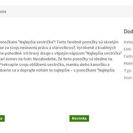
usia
Dod
ponožkami "Najlepšia sestrička"! Tieto farebné ponožky sú skvelým
Kate
ie za svoju neúnavnú prácu a starostlivosť. Vyrobené z kvalitných
EAN
:
ne pohodlné. Ich hravý dizajn s vtipným nápisom "Najlepšia sestrička"
Farb
rí úsmev na tvári. Nezabudnite, že tieto ponožky sú ideálne na
Mater
. Prekvapte svoju obľúbenú sestričku, mamku alebo kamošku a
bavte sa a doprajte nohám to najlepšie – s ponožkami "Najlepšia
Typ
:
Vzor
:
ka
Novinka