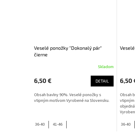
Veselé ponožky "Dokonalý pár"
Veselé
čierne
Skladom
6,50 €
6,50 
DETAIL
Obsah bavlny 90%. Veselé ponožky s
Obsah b
vtipným motívom Vyrobené na Slovensku.
vtipným 
objednáv
Vyroben
36-40
41-46
36-40