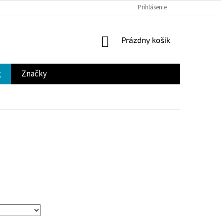
Prihlásenie
NÁKUPNÝ
Prázdny košík
KOŠÍK
g
Značky