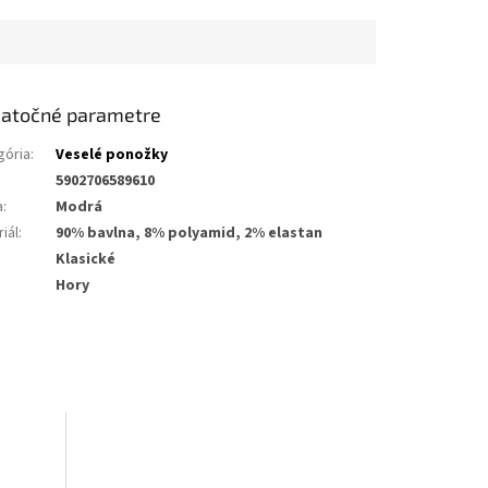
atočné parametre
gória
:
Veselé ponožky
5902706589610
a
:
Modrá
iál
:
90% bavlna, 8% polyamid, 2% elastan
Klasické
Hory