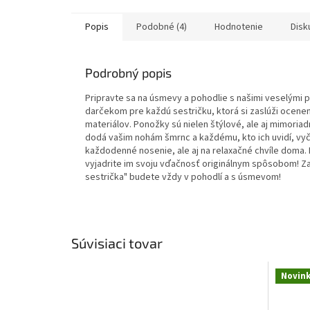
Popis
Podobné (4)
Hodnotenie
Disk
Podrobný popis
Pripravte sa na úsmevy a pohodlie s našimi veselými 
darčekom pre každú sestričku, ktorá si zaslúži ocenen
materiálov. Ponožky sú nielen štýlové, ale aj mimoriad
dodá vašim nohám šmrnc a každému, kto ich uvidí, vyča
každodenné nosenie, ale aj na relaxačné chvíle doma
vyjadrite im svoju vďačnosť originálnym spôsobom! Za
sestrička" budete vždy v pohodlí a s úsmevom!
Súvisiaci tovar
Novin