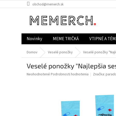
Prejsť
obchod@memerch.sk
na
obsah
Novinky
MEME TRIČKÁ
VTIPNÉ A TÉM
Domov
Veselé ponožky
Veselé ponožky "Najl
Veselé ponožky "Najlepšia ses
Priemerné
Neohodnotené
Podrobnosti hodnotenia
Značka:
parad
hodnotenie
produktu
je
0,0
z
5
hviezdičiek.