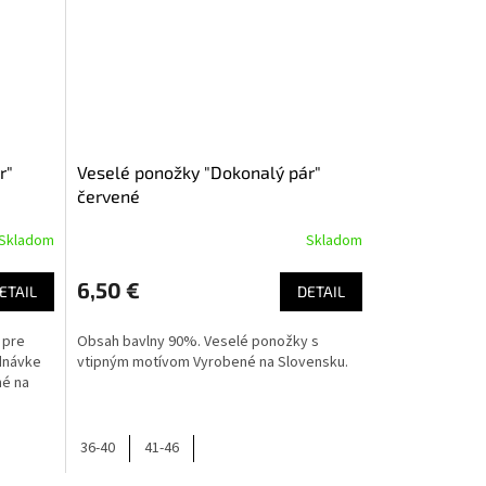
r"
Veselé ponožky "Dokonalý pár"
červené
Skladom
Skladom
6,50 €
ETAIL
DETAIL
 pre
Obsah bavlny 90%. Veselé ponožky s
ednávke
vtipným motívom Vyrobené na Slovensku.
né na
36-40
41-46