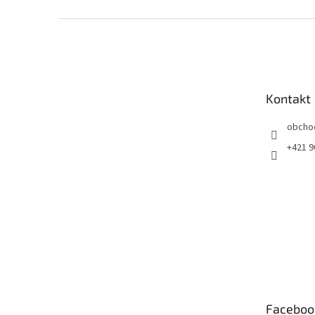
Z
á
p
ä
t
Kontakt
i
e
obcho
+421 9
Faceboo