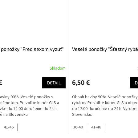
 ponožky "Pred sexom vyzuť"
Veselé ponožky "Šťastný rybá
Skladom
€
6,50 €
DETAIL
D
avlny 90%. Veselé ponožky s
Obsah bavlny 90%. Veselé ponožky
námetom. Pri voľbe kuriér GLS a
rybárov Pri voľbe kuriér GLS a obj
ke do 12:00 doručenie do 24 h.
do 12:00 doručenie do 24 h. Vyrobe
é na Slovensku.
Slovensku.
41-46
36-40
41-46