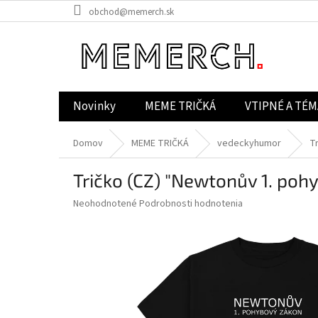
Prejsť
obchod@memerch.sk
na
obsah
Novinky
MEME TRIČKÁ
VTIPNÉ A TÉM
Domov
MEME TRIČKÁ
vedeckyhumor
T
Tričko (CZ) "Newtonův 1. poh
Priemerné
Neohodnotené
Podrobnosti hodnotenia
hodnotenie
produktu
je
0,0
z
5
hviezdičiek.