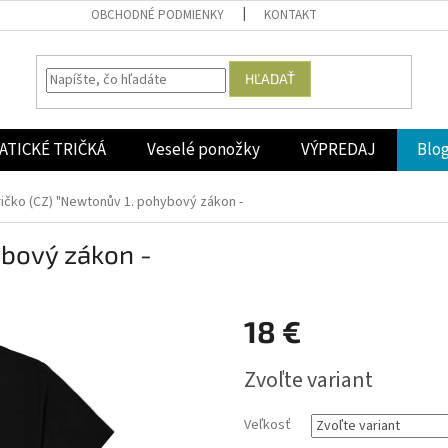
OBCHODNÉ PODMIENKY
KONTAKT
HĽADAŤ
ATICKÉ TRIČKÁ
Veselé ponožky
VÝPREDAJ
Blo
ričko (CZ) "Newtonův 1. pohybový zákon -
ybový zákon -
18 €
Jednotková
Zvoľte variant
cena:
Veľkosť