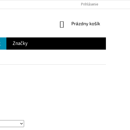
Prihlásenie
NÁKUPNÝ
Prázdny košík
KOŠÍK
g
Značky