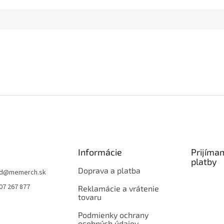
Informácie
Prijíma
platby
Doprava a platba
d
@
memerch.sk
07 267 877
Reklamácie a vrátenie
tovaru
Podmienky ochrany
osobných údajov