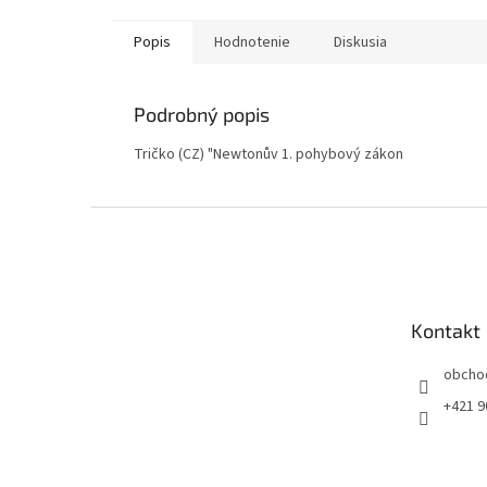
Popis
Hodnotenie
Diskusia
Podrobný popis
Tričko (CZ) "Newtonův 1. pohybový zákon
Z
á
p
ä
t
Kontakt
i
e
obcho
+421 9