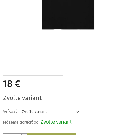
18 €
Jednotková
Zvoľte variant
cena:
Veľkosť
Zvoľte variant
Môžeme doručiť do: