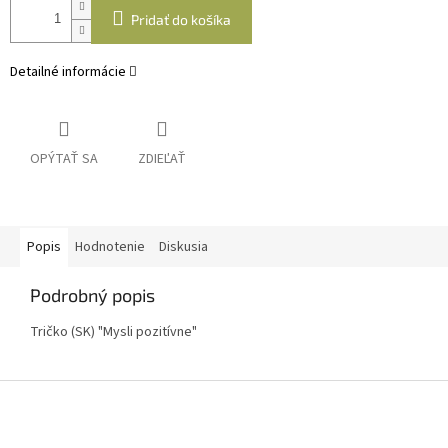
Pridať do košíka
Detailné informácie
OPÝTAŤ SA
ZDIEĽAŤ
Popis
Hodnotenie
Diskusia
Podrobný popis
Tričko (SK) "Mysli pozitívne"
Z
á
p