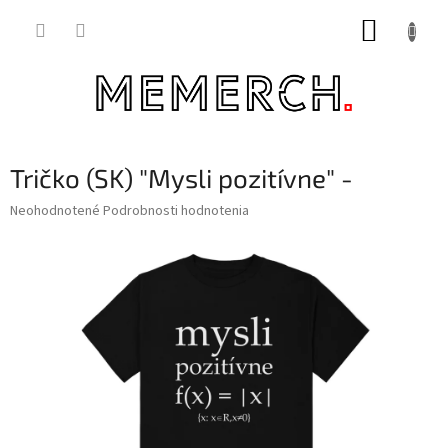
Prejsť
NÁKUP
na
obsah
KOŠÍK
Tričko (SK) "Mysli pozitívne" -
Priemerné
Neohodnotené
Podrobnosti hodnotenia
hodnotenie
produktu
je
0,0
z
5
hviezdičiek.