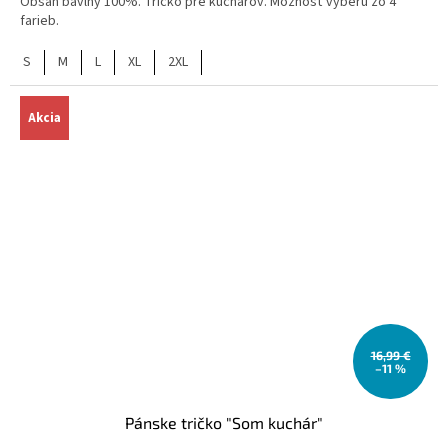
Obsah bavlny 100%. Tričko pre kuchárov. Možnosť výberu zo 4
farieb.
S
M
L
XL
2XL
Akcia
16,99 €
–11 %
Pánske tričko "Som kuchár"