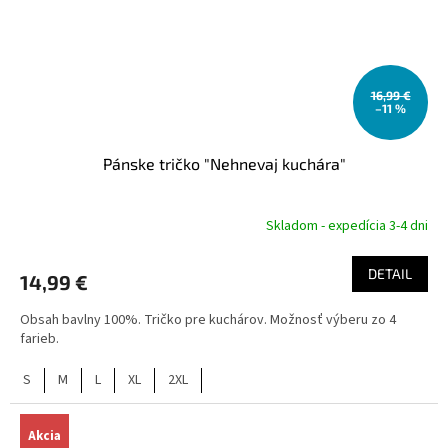
16,99 €
–11 %
Pánske tričko "Nehnevaj kuchára"
Skladom - expedícia 3-4 dni
DETAIL
14,99 €
Obsah bavlny 100%. Tričko pre kuchárov. Možnosť výberu zo 4
farieb.
S
M
L
XL
2XL
Akcia