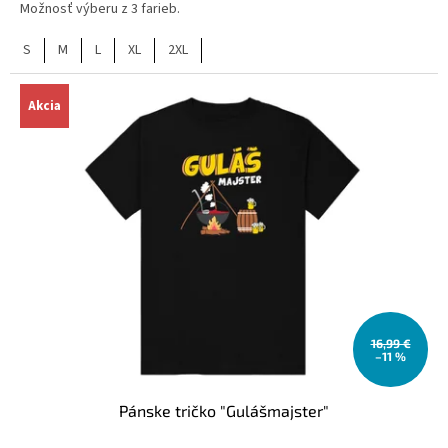
Možnosť výberu z 3 farieb.
S
M
L
XL
2XL
Akcia
16,99 €
–11 %
Pánske tričko "Gulášmajster"