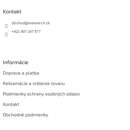
d
p
a
ä
Kontakt
c
t
i
obchod
@
memerch.sk
i
e
p
e
+421 907 267 877
r
v
k
y
v
Informácie
ý
p
Doprava a platba
i
s
Reklamácie a vrátenie tovaru
u
Podmienky ochrany osobných údajov
Kontakt
Obchodné podmienky