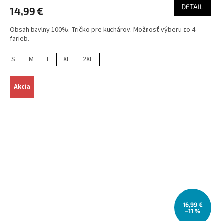
DETAIL
14,99 €
Obsah bavlny 100%. Tričko pre kuchárov. Možnosť výberu zo 4
farieb.
S
M
L
XL
2XL
Akcia
16,99 €
–11 %