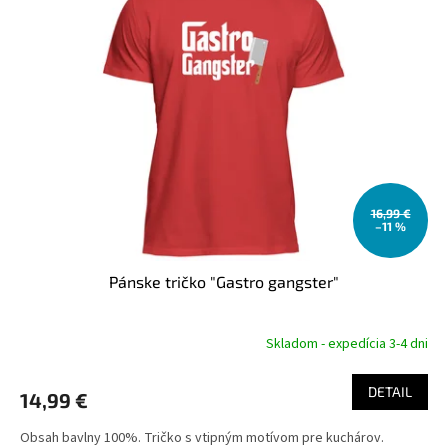
u
i
k
s
t
p
o
r
v
o
d
u
k
t
o
16,99 €
–11 %
v
Pánske tričko "Gastro gangster"
Skladom - expedícia 3-4 dni
DETAIL
14,99 €
Obsah bavlny 100%. Tričko s vtipným motívom pre kuchárov.