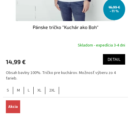
16,99 €
–11 %
Pánske tričko "Kuchár ako Boh"
Skladom - expedícia 3-4 dni
DETAIL
14,99 €
Obsah bavlny 100%. Tričko pre kuchárov. Možnosť výberu zo 4
farieb.
S
M
L
XL
2XL
Akcia