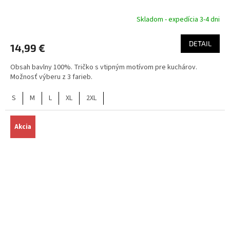
Skladom - expedícia 3-4 dni
DETAIL
14,99 €
Obsah bavlny 100%. Tričko s vtipným motívom pre kuchárov.
Možnosť výberu z 3 farieb.
S
M
L
XL
2XL
Akcia