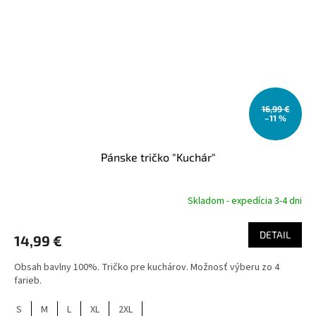
16,99 €
–11 %
Pánske tričko "Kuchár"
Skladom - expedícia 3-4 dni
DETAIL
14,99 €
Obsah bavlny 100%. Tričko pre kuchárov. Možnosť výberu zo 4
farieb.
S
M
L
XL
2XL