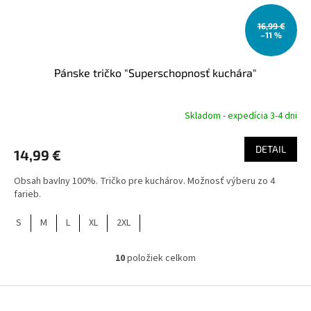
16,99 €
–11 %
Pánske tričko "Superschopnosť kuchára"
Skladom - expedícia 3-4 dni
DETAIL
14,99 €
Obsah bavlny 100%. Tričko pre kuchárov. Možnosť výberu zo 4
farieb.
S
M
L
XL
2XL
10
položiek celkom
O
v
l
Z
á
á