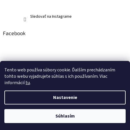
Sledovať na Instagrame
Facebook
Tento web používa súbory cookie. Ďalším prechádzaním
tohto webu vyjadrujete súhlas s ich používaním. Viac
informácií
tu
.
Nastavenie
Vytvoril Shoptet
Súhlasím
Copyright 2026
memerch.sk
. Všetky práva vyhradené.