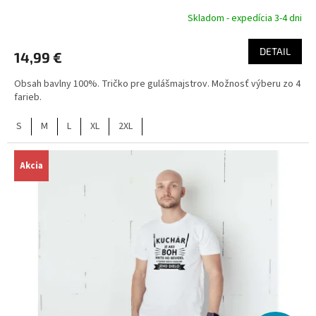
Skladom - expedícia 3-4 dni
DETAIL
14,99 €
Obsah bavlny 100%. Tričko pre gulášmajstrov. Možnosť výberu zo 4
farieb.
S
M
L
XL
2XL
Akcia