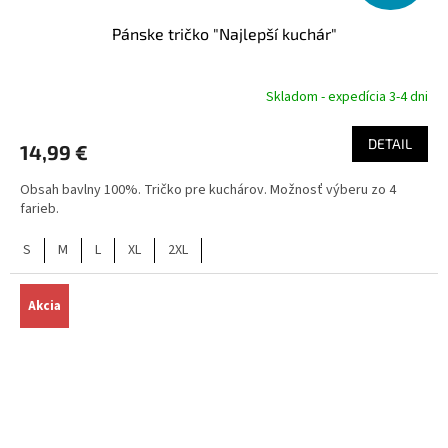
Pánske tričko "Najlepší kuchár"
Skladom - expedícia 3-4 dni
DETAIL
14,99 €
Obsah bavlny 100%. Tričko pre kuchárov. Možnosť výberu zo 4
farieb.
S
M
L
XL
2XL
Akcia