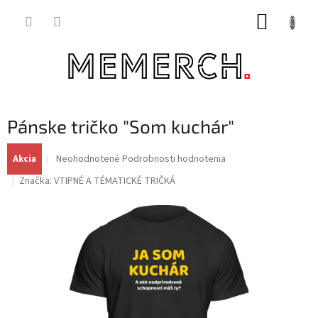
Prejsť
NÁKUP
na
obsah
KOŠÍK
Pánske tričko "Som kuchár"
Priemerné
Neohodnotené
Podrobnosti hodnotenia
Akcia
hodnotenie
Značka:
VTIPNÉ A TÉMATICKÉ TRIČKÁ
produktu
je
0,0
z
5
hviezdičiek.