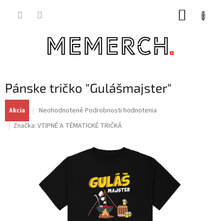
Prejsť
NÁKUP
na
obsah
KOŠÍK
Pánske tričko "Gulášmajster"
Priemerné
Neohodnotené
Podrobnosti hodnotenia
Akcia
hodnotenie
Značka:
VTIPNÉ A TÉMATICKÉ TRIČKÁ
produktu
je
0,0
z
5
hviezdičiek.