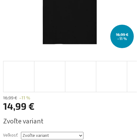
16,99 €
–11 %
16,99 €
–11 %
14,99 €
Jednotková
Zvoľte variant
cena:
Veľkosť