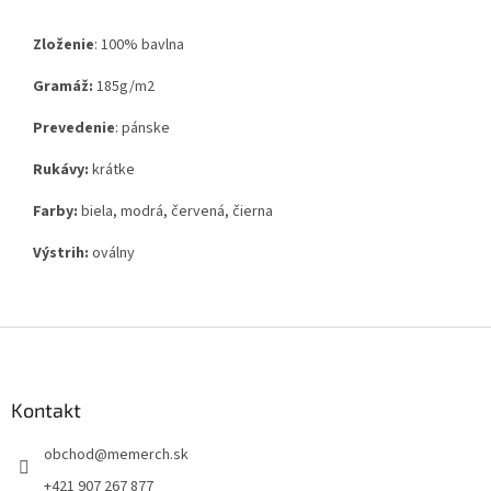
Zloženie
:
100% bavlna
Gramáž:
185g
/m2
Prevedenie
: pánske
Rukávy:
krátke
Farby:
biela, modrá, červená, čierna
Výstrih:
oválny
Z
á
p
ä
Kontakt
t
obchod
@
memerch.sk
i
e
+421 907 267 877