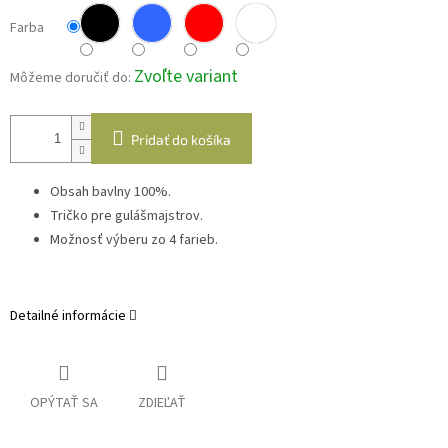
Farba
Zvoľte variant
Môžeme doručiť do:
Pridať do košíka
Obsah bavlny 100%.
Tričko pre gulášmajstrov.
Možnosť výberu zo 4 farieb.
Detailné informácie
OPÝTAŤ SA
ZDIEĽAŤ