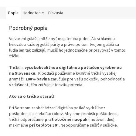
Popis
Hodnotenie
Diskusia
Podrobný popis
Vo varení gulášu môže byť majster iba jeden. Ak si hlavnou
hviezdou každej guláš párty a práve po tom tvojom guláši sa
ľudia len tak zalizujú, musíš ho jednoznačne pripravovať v tomto
tričku.
Tričko s
vysokokvalitnou digitálnou potlačou vyrobenou
na Slovensku.
K potlači používame kvalitné tričká vysokej
gramáži.
100% bavlna
zaručuje pre vašu pokožku pohodlnosť a
vzdušnosť, čím znižuje intenzitu potenia.
Ako sa o tričko starať?
Pri šetrnom zaobchádzaní digitálna potlač vydrží bez
poškodenia aj niekoľko rokov. Aby sme predišli poškodeniu,
tričká odporúčame
prať otočené naopak
(motívom dnu),
maximálne
pri teplote 30°.
Neodporúčame sušiť v sušičke.