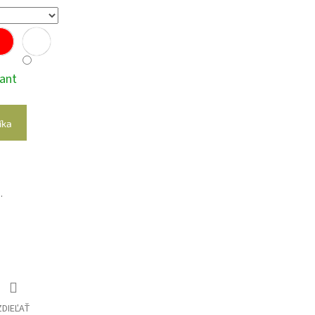
iant
íka
.
ZDIEĽAŤ