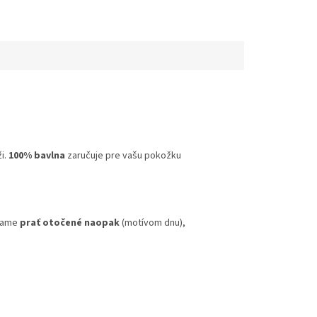
i.
100% bavlna
zaručuje pre vašu pokožku
účame
prať otočené naopak
(motívom dnu),