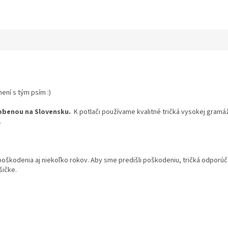
ení s tým psím :)
obenou na Slovensku.
K potlači používame kvalitné tričká vysokej gramáž
.
 poškodenia aj niekoľko rokov. Aby sme predišli poškodeniu, tričká odpor
šičke.