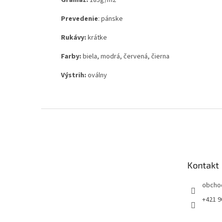
Gramáž:
185g
/m2
Prevedenie
: pánske
Rukávy:
krátke
Farby:
biela, modrá, červená, čierna
Výstrih:
oválny
Z
á
p
ä
t
Kontakt
i
e
obcho
+421 9