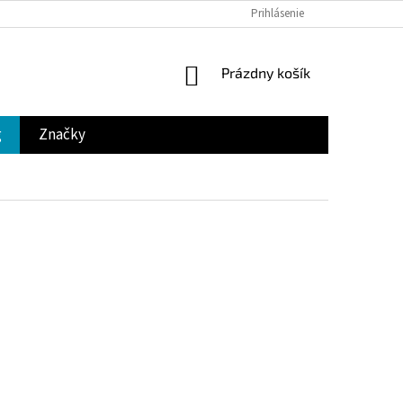
Prihlásenie
NÁKUPNÝ
Prázdny košík
KOŠÍK
g
Značky