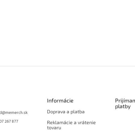
Informácie
Prijíma
platby
Doprava a platba
d
@
memerch.sk
07 267 877
Reklamácie a vrátenie
tovaru