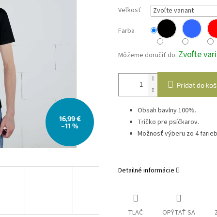
Veľkosť
Farba
Zvoľte var
Môžeme doručiť do:
Pridať do koš
Obsah bavlny 100%.
16,99 €
Tričko pre psíčkarov.
–11 %
Možnosť výberu zo 4 farieb
Detailné informácie
TLAČ
OPÝTAŤ SA