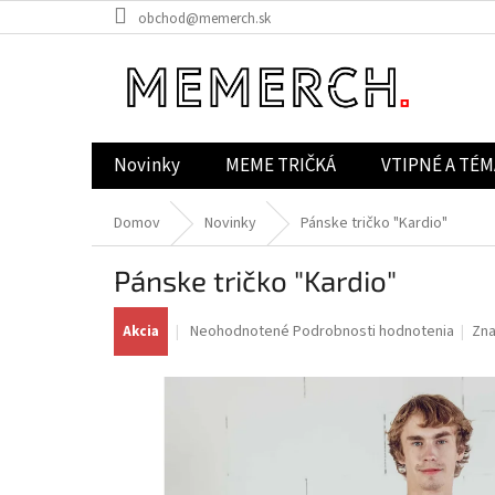
Prejsť
obchod@memerch.sk
na
obsah
Novinky
MEME TRIČKÁ
VTIPNÉ A TÉM
Domov
Novinky
Pánske tričko "Kardio"
Pánske tričko "Kardio"
Priemerné
Neohodnotené
Podrobnosti hodnotenia
Zn
Akcia
hodnotenie
produktu
je
0,0
z
5
hviezdičiek.