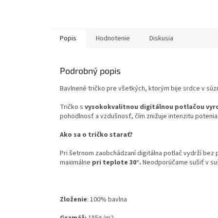
Popis
Hodnotenie
Diskusia
Podrobný popis
Bavlnené tričko pre všetkých, ktorým bije srdce v súzn
Tričko s
vysokokvalitnou digitálnou potlačou vyr
pohodlnosť a vzdušnosť, čím znižuje intenzitu potenia
Ako sa o tričko starať?
Pri šetrnom zaobchádzaní digitálna potlač vydrží bez
maximálne
pri teplote 30°.
Neodporúčame sušiť v su
Zloženie
:
100% bavlna