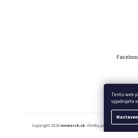
Faceboo
Tento web p
vyjadrujete s
Nastaven
Copyright 2026
memerch.sk
. Všetky práva vyhradené.