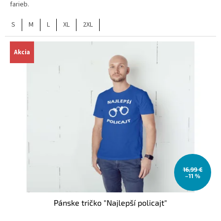
farieb.
S
M
L
XL
2XL
Akcia
16,99 €
–11 %
Pánske tričko "Najlepší policajt"