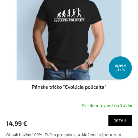
u
i
k
s
t
p
o
r
v
o
d
u
k
t
o
16,99 €
–11 %
v
Pánske tričko "Evolúcia policajta"
Skladom - expedícia 3-4 dni
DETAIL
14,99 €
Obsah bavlny 100%. Tričko pre policajta. Možnosť výberu zo 4