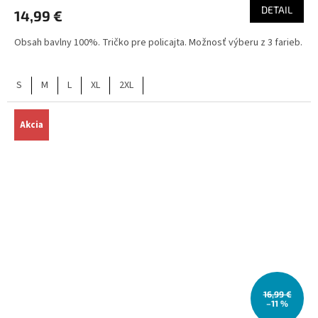
DETAIL
14,99 €
Obsah bavlny 100%. Tričko pre policajta. Možnosť výberu z 3 farieb.
S
M
L
XL
2XL
Akcia
16,99 €
–11 %