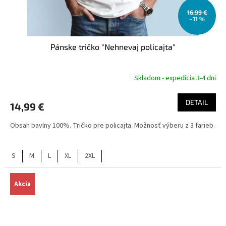
16,99 €
–11 %
Pánske tričko "Nehnevaj policajta"
Skladom - expedícia 3-4 dni
DETAIL
14,99 €
Obsah bavlny 100%. Tričko pre policajta. Možnosť výberu z 3 farieb.
S
M
L
XL
2XL
Akcia