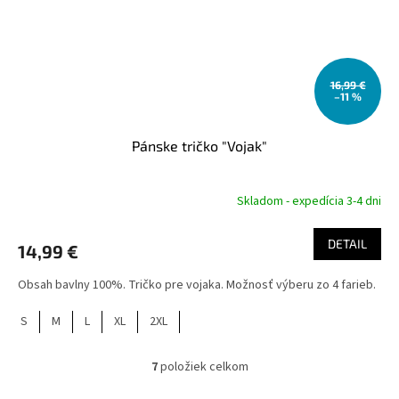
16,99 €
–11 %
Pánske tričko "Vojak"
Skladom - expedícia 3-4 dni
DETAIL
14,99 €
Obsah bavlny 100%. Tričko pre vojaka. Možnosť výberu zo 4 farieb.
S
M
L
XL
2XL
7
položiek celkom
O
v