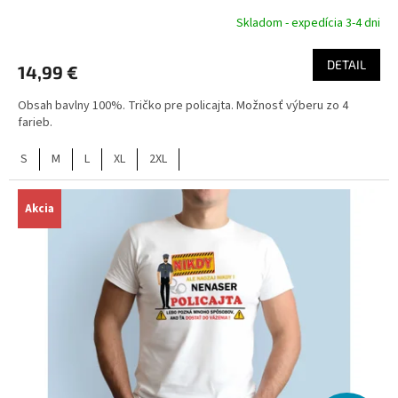
Skladom - expedícia 3-4 dni
DETAIL
14,99 €
Obsah bavlny 100%. Tričko pre policajta. Možnosť výberu zo 4
farieb.
S
M
L
XL
2XL
Akcia