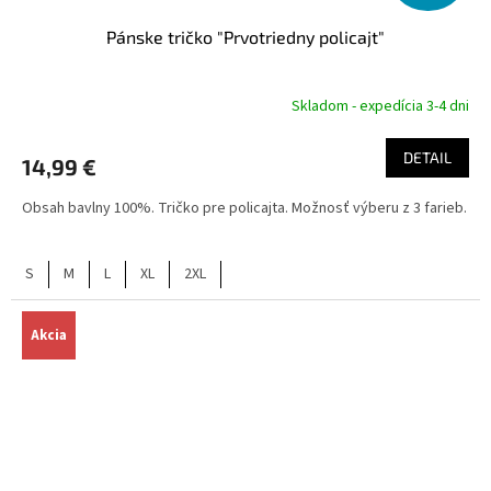
Pánske tričko "Prvotriedny policajt"
Skladom - expedícia 3-4 dni
DETAIL
14,99 €
Obsah bavlny 100%. Tričko pre policajta. Možnosť výberu z 3 farieb.
S
M
L
XL
2XL
Akcia