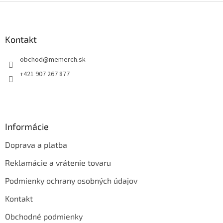
l
Z
á
á
d
p
a
ä
Kontakt
c
t
i
obchod
@
memerch.sk
i
e
p
e
+421 907 267 877
r
v
k
y
v
Informácie
ý
p
Doprava a platba
i
s
Reklamácie a vrátenie tovaru
u
Podmienky ochrany osobných údajov
Kontakt
Obchodné podmienky