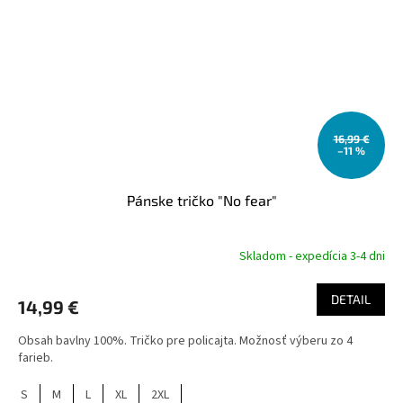
16,99 €
–11 %
Pánske tričko "No fear"
Skladom - expedícia 3-4 dni
DETAIL
14,99 €
Obsah bavlny 100%. Tričko pre policajta. Možnosť výberu zo 4
farieb.
S
M
L
XL
2XL