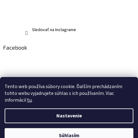
Sledovať na Instagrame
Facebook
Tento web používa súbory cookie. Ďalším prechádzaním
tohto webu vyjadrujete súhlas s ich používaním. Viac
informácií
tu
.
Nastavenie
Vytvoril Shoptet
Súhlasím
Copyright 2026
memerch.sk
. Všetky práva vyhradené.