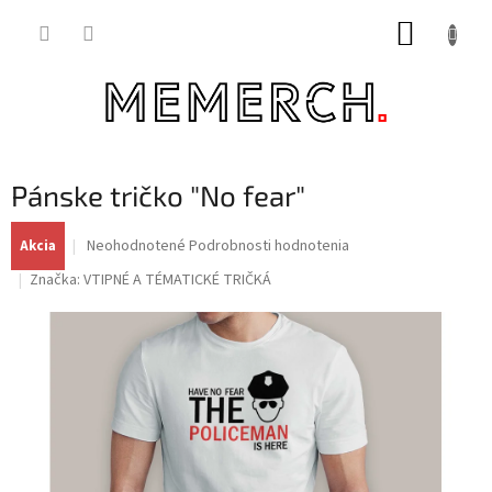
Prejsť
NÁKUP
na
obsah
KOŠÍK
Pánske tričko "No fear"
Priemerné
Neohodnotené
Podrobnosti hodnotenia
Akcia
hodnotenie
Značka:
VTIPNÉ A TÉMATICKÉ TRIČKÁ
produktu
je
0,0
z
5
hviezdičiek.