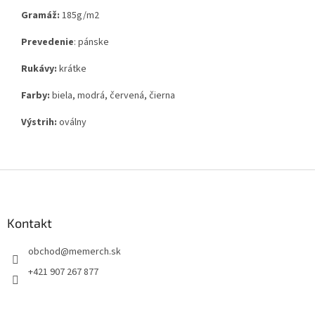
Gramáž:
185g
/m2
Prevedenie
: pánske
Rukávy:
krátke
Farby:
biela, modrá, červená, čierna
Výstrih:
oválny
Z
á
p
ä
Kontakt
t
obchod
@
memerch.sk
i
e
+421 907 267 877