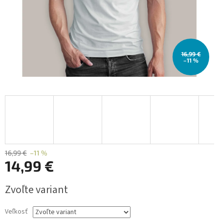
16,99 €
–11 %
16,99 €
–11 %
14,99 €
Jednotková
Zvoľte variant
cena:
Veľkosť