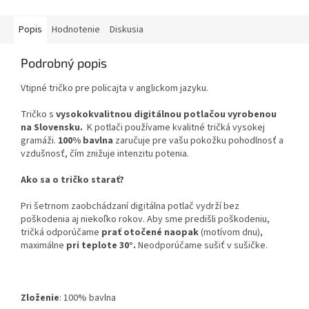
Popis
Hodnotenie
Diskusia
Podrobný popis
Vtipné tričko pre policajta v anglickom jazyku.
Tričko s
vysokokvalitnou digitálnou potlačou vyrobenou
na Slovensku.
K potlači používame kvalitné tričká vysokej
gramáži.
100% bavlna
zaručuje pre vašu pokožku pohodlnosť a
vzdušnosť, čím znižuje intenzitu potenia.
Ako sa o tričko starať?
Pri šetrnom zaobchádzaní digitálna potlač vydrží bez
poškodenia aj niekoľko rokov. Aby sme predišli poškodeniu,
tričká odporúčame
prať otočené naopak
(motívom dnu),
maximálne
pri teplote 30°.
Neodporúčame sušiť v sušičke.
Zloženie
:
100% bavlna