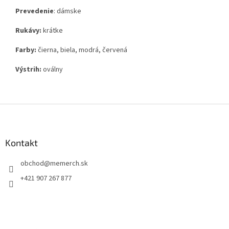
Prevedenie
: dámske
Rukávy:
krátke
Farby:
čierna, biela, modrá, červená
Výstrih:
oválny
Z
á
p
ä
Kontakt
t
obchod
@
memerch.sk
i
e
+421 907 267 877