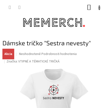
Prejsť
NÁKUP
na
obsah
KOŠÍK
Dámske tričko "Sestra nevesty"
Priemerné
Neohodnotené
Podrobnosti hodnotenia
Akcia
hodnotenie
Značka:
VTIPNÉ A TÉMATICKÉ TRIČKÁ
produktu
je
0,0
z
5
hviezdičiek.