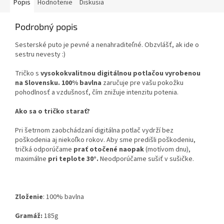
Popis
Hodnotenie
Diskusia
Podrobný popis
Sesterské puto je pevné a nenahraditeľné. Obzvlášť, ak ide o
sestru nevesty :)
Tričko s
vysokokvalitnou digitálnou potlačou vyrobenou
na Slovensku.
100% bavlna
zaručuje pre vašu pokožku
pohodlnosť a vzdušnosť, čím znižuje intenzitu potenia.
Ako sa o tričko starať?
Pri šetrnom zaobchádzaní digitálna potlač vydrží bez
poškodenia aj niekoľko rokov. Aby sme predišli poškodeniu,
tričká odporúčame
prať otočené naopak
(motívom dnu),
maximálne
pri teplote 30°.
Neodporúčame sušiť v sušičke.
Zloženie
:
100% bavlna
Gramáž:
185g