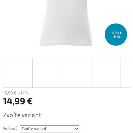
16,99 €
–11 %
16,99 €
–11 %
14,99 €
Jednotková
Zvoľte variant
cena:
Veľkosť