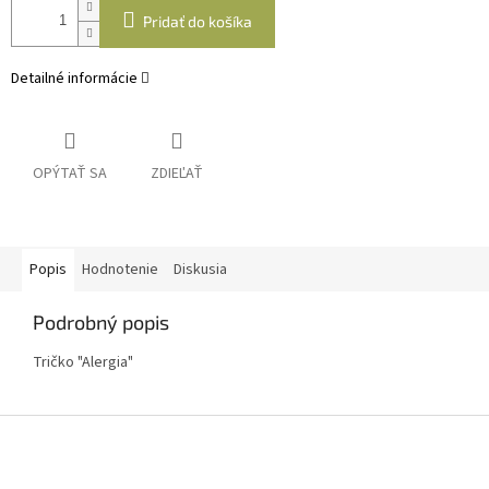
Pridať do košíka
Detailné informácie
OPÝTAŤ SA
ZDIEĽAŤ
Popis
Hodnotenie
Diskusia
Podrobný popis
Tričko "Alergia"
Z
á
p