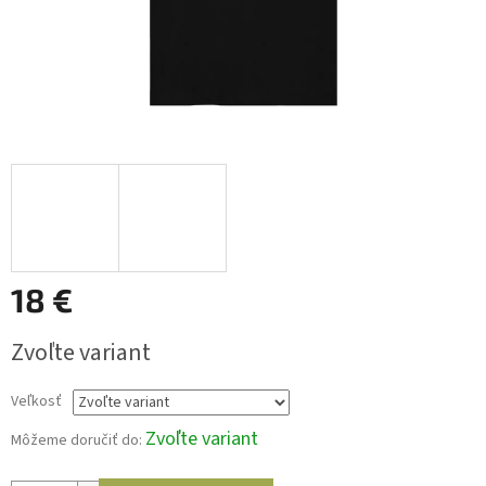
18 €
Jednotková
Zvoľte variant
cena:
Veľkosť
Zvoľte variant
Môžeme doručiť do: