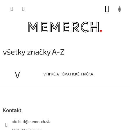
Prejsť
NÁKUP
na
obsah
KOŠÍK
všetky značky A-Z
V
VTIPNÉ A TÉMATICKÉ TRIČKÁ
Z
á
p
ä
Kontakt
t
obchod
@
memerch.sk
i
e