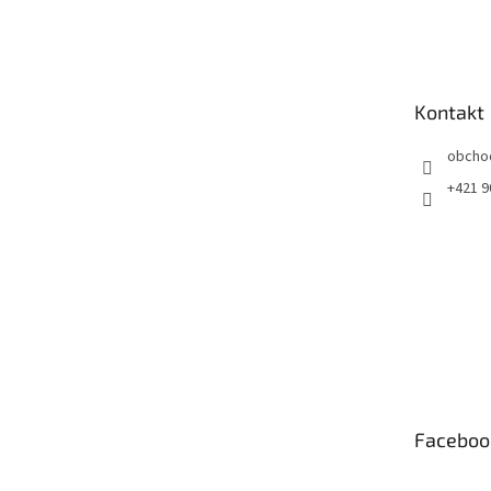
á
p
ä
t
Kontakt
i
e
obcho
+421 9
Faceboo