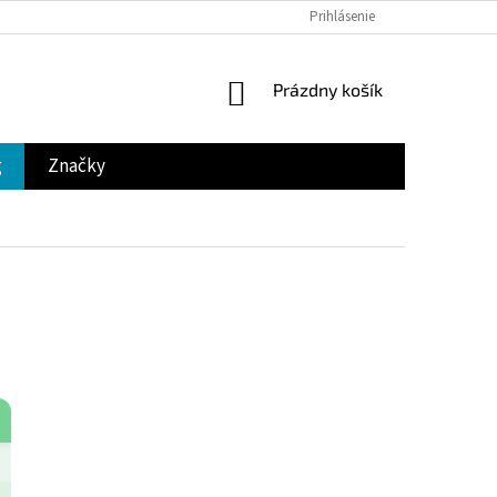
Prihlásenie
NÁKUPNÝ
Prázdny košík
KOŠÍK
g
Značky