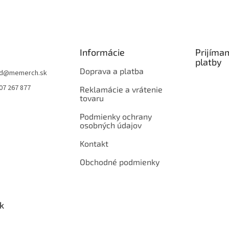
Informácie
Prijíma
platby
Doprava a platba
d
@
memerch.sk
07 267 877
Reklamácie a vrátenie
tovaru
Podmienky ochrany
osobných údajov
Kontakt
Obchodné podmienky
k