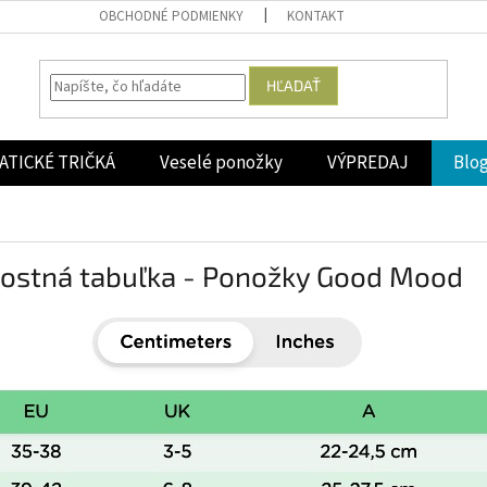
OBCHODNÉ PODMIENKY
KONTAKT
HĽADAŤ
ATICKÉ TRIČKÁ
Veselé ponožky
VÝPREDAJ
Blo
kostná tabuľka - Ponožky Good Mood