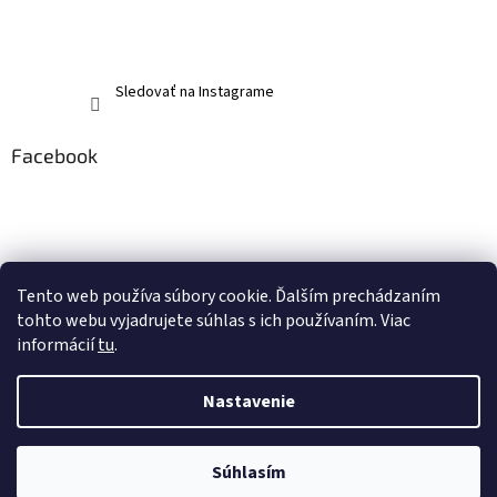
Sledovať na Instagrame
Facebook
Tento web používa súbory cookie. Ďalším prechádzaním
tohto webu vyjadrujete súhlas s ich používaním. Viac
informácií
tu
.
Nastavenie
Vytvoril Shoptet
Súhlasím
Copyright 2026
memerch.sk
. Všetky práva vyhradené.