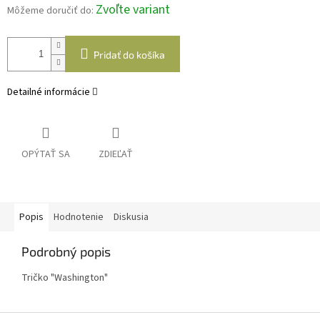
Zvoľte variant
Môžeme doručiť do:
Pridať do košíka
Detailné informácie
OPÝTAŤ SA
ZDIEĽAŤ
Popis
Hodnotenie
Diskusia
Podrobný popis
Tričko "Washington"
Z