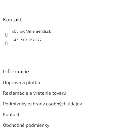
á
p
ä
Kontakt
t
obchod
@
memerch.sk
i
e
+421 907 267 877
Informácie
Doprava a platba
Reklamácie a vrátenie tovaru
Podmienky ochrany osobných údajov
Kontakt
Obchodné podmienky