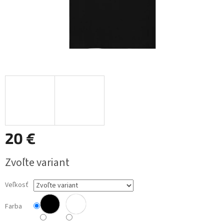
20 €
Jednotková
Zvoľte variant
cena:
Veľkosť
Farba