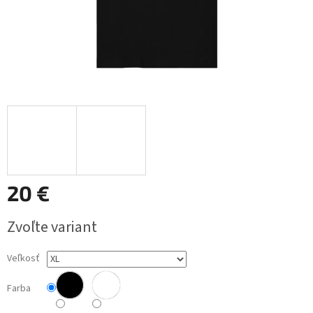
20 €
Jednotková
Zvoľte variant
cena:
Veľkosť
Farba