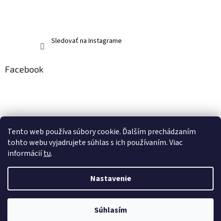
Sledovať na Instagrame
Facebook
Tento web používa súbory cookie. Ďalším prechádzaním
tohto webu vyjadrujete súhlas s ich používaním. Viac
informácií
tu
.
Nastavenie
Vytvoril Shoptet
Súhlasím
Copyright 2026
memerch.sk
. Všetky práva vyhradené.