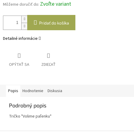
Zvoľte variant
Môžeme doručiť do:
Pridať do košíka
Detailné informácie
OPÝTAŤ SA
ZDIEĽAŤ
Popis
Hodnotenie
Diskusia
Podrobný popis
Tričko "Volime paľenku"
Z