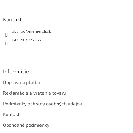
á
p
ä
Kontakt
t
obchod
@
memerch.sk
i
e
+421 907 267 877
Informácie
Doprava a platba
Reklamácie a vrátenie tovaru
Podmienky ochrany osobných údajov
Kontakt
Obchodné podmienky