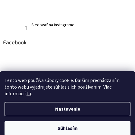
Sledovať na Instagrame
Facebook
Tento web používa súbory cookie. Ďalším prechádzaním
tohto webu vyjadrujete súhlas s ich používaním. Viac
informácií
tu
.
Nastavenie
Vytvoril Shoptet
Súhlasím
Copyright 2026
memerch.sk
. Všetky práva vyhradené.