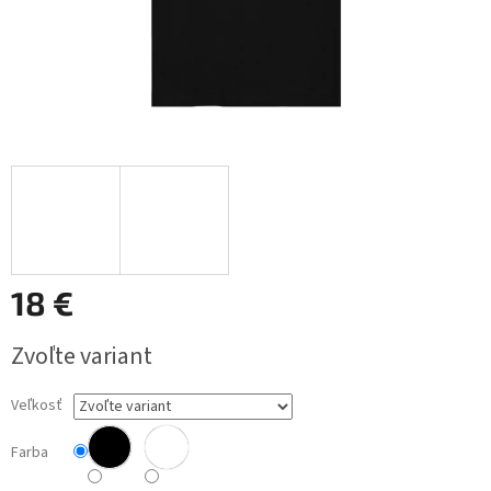
18 €
Jednotková
Zvoľte variant
cena:
Veľkosť
Farba