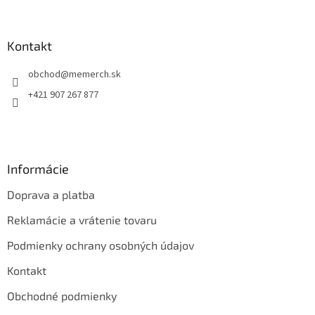
á
p
ä
Kontakt
t
obchod
@
memerch.sk
i
e
+421 907 267 877
Informácie
Doprava a platba
Reklamácie a vrátenie tovaru
Podmienky ochrany osobných údajov
Kontakt
Obchodné podmienky