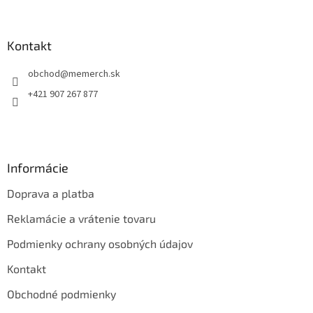
á
p
ä
Kontakt
t
obchod
@
memerch.sk
i
e
+421 907 267 877
Informácie
Doprava a platba
Reklamácie a vrátenie tovaru
Podmienky ochrany osobných údajov
Kontakt
Obchodné podmienky