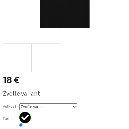
18 €
Jednotková
Zvoľte variant
cena:
Veľkosť
Farba