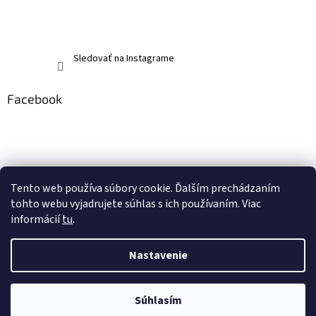
Sledovať na Instagrame
Facebook
Tento web používa súbory cookie. Ďalším prechádzaním
tohto webu vyjadrujete súhlas s ich používaním. Viac
informácií
tu
.
Nastavenie
Vytvoril Shoptet
Súhlasím
Copyright 2026
memerch.sk
. Všetky práva vyhradené.