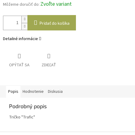
Zvoľte variant
Môžeme doručiť do:
Pridať do košíka
Detailné informácie
OPÝTAŤ SA
ZDIEĽAŤ
Popis
Hodnotenie
Diskusia
Podrobný popis
Tričko "Trafic"
Z