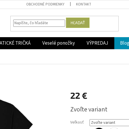
OBCHODNÉ PODMIENKY
KONTAKT
HĽADAŤ
ATICKÉ TRIČKÁ
Veselé ponožky
VÝPREDAJ
Blo
22 €
Jednotková
Zvoľte variant
cena:
Veľkosť