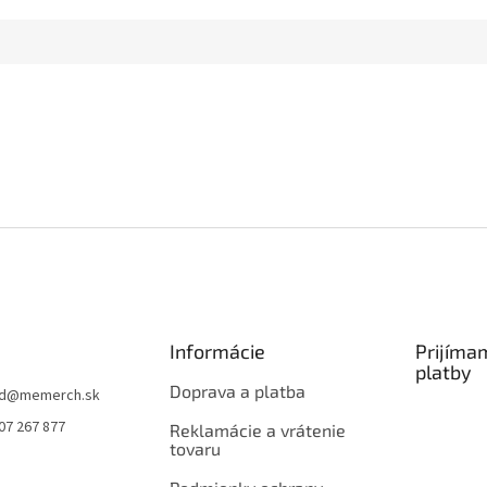
Informácie
Prijíma
platby
Doprava a platba
d
@
memerch.sk
07 267 877
Reklamácie a vrátenie
tovaru