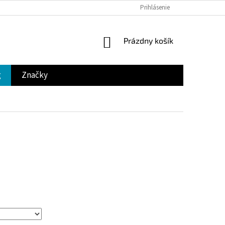
Prihlásenie
NÁKUPNÝ
Prázdny košík
KOŠÍK
g
Značky