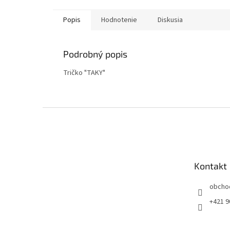
Popis
Hodnotenie
Diskusia
Podrobný popis
Tričko "TAKY"
Z
á
p
ä
t
Kontakt
i
e
obcho
+421 9