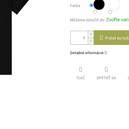
Farba
Zvoľte var
Môžeme doručiť do:
Pridať do koš
Detailné informácie
TLAČ
OPÝTAŤ SA