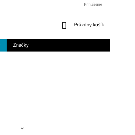
Prihlásenie
NÁKUPNÝ
Prázdny košík
KOŠÍK
g
Značky