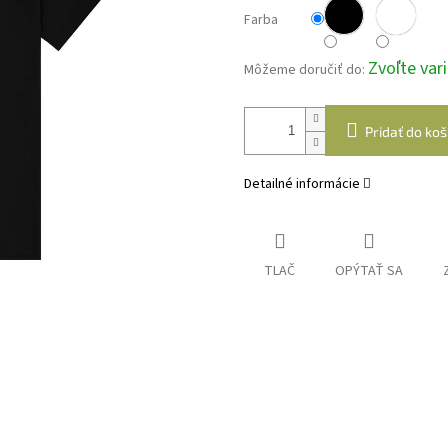
Farba
Zvoľte var
Môžeme doručiť do:
Pridať do koš
Detailné informácie
TLAČ
OPÝTAŤ SA