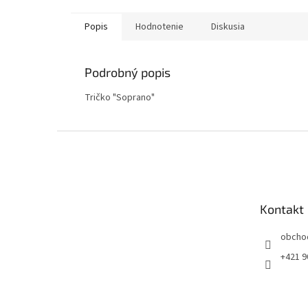
Popis
Hodnotenie
Diskusia
Podrobný popis
Tričko "Soprano"
Z
á
p
ä
t
Kontakt
i
e
obcho
+421 9