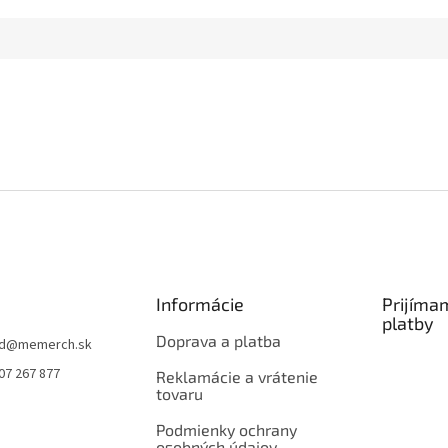
Informácie
Prijíma
platby
Doprava a platba
d
@
memerch.sk
07 267 877
Reklamácie a vrátenie
tovaru
Podmienky ochrany
osobných údajov