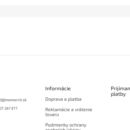
Informácie
Prijíma
platby
Doprava a platba
d
@
memerch.sk
07 267 877
Reklamácie a vrátenie
tovaru
Podmienky ochrany
osobných údajov