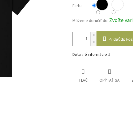
Farba
Zvoľte var
Môžeme doručiť do:
Pridať do koš
Detailné informácie
TLAČ
OPÝTAŤ SA