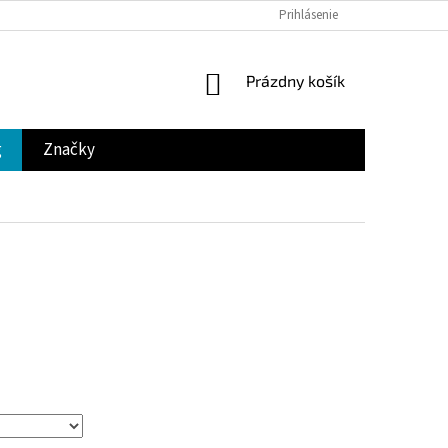
Prihlásenie
NÁKUPNÝ
Prázdny košík
KOŠÍK
g
Značky