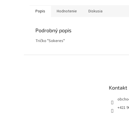
Popis
Hodnotenie
Diskusia
Podrobný popis
Tričko "Sokeres"
Z
á
p
ä
t
Kontakt
i
e
obcho
+421 9