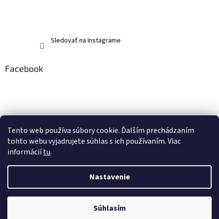
Sledovať na Instagrame
Facebook
Tento web používa súbory cookie. Ďalším prechádzaním
tohto webu vyjadrujete súhlas s ich používaním. Viac
informácií
tu
.
Nastavenie
Vytvoril Shoptet
Súhlasím
Copyright 2026
memerch.sk
. Všetky práva vyhradené.