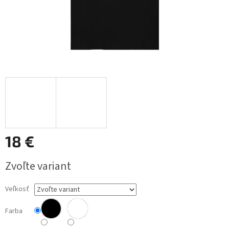
18 €
Jednotková
Zvoľte variant
cena:
Veľkosť
Farba