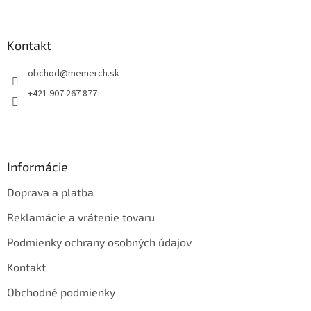
á
p
ä
Kontakt
t
obchod
@
memerch.sk
i
e
+421 907 267 877
Informácie
Doprava a platba
Reklamácie a vrátenie tovaru
Podmienky ochrany osobných údajov
Kontakt
Obchodné podmienky