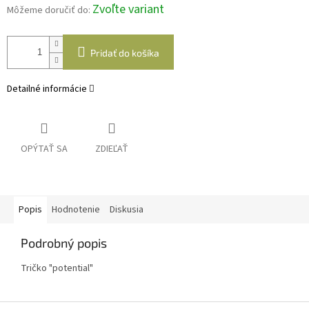
Zvoľte variant
Môžeme doručiť do:
Pridať do košíka
Detailné informácie
OPÝTAŤ SA
ZDIEĽAŤ
Popis
Hodnotenie
Diskusia
Podrobný popis
Tričko "potential"
Z