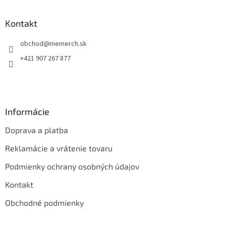
á
p
ä
Kontakt
t
obchod
@
memerch.sk
i
e
+421 907 267 877
Informácie
Doprava a platba
Reklamácie a vrátenie tovaru
Podmienky ochrany osobných údajov
Kontakt
Obchodné podmienky