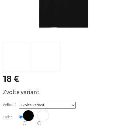
18 €
Jednotková
Zvoľte variant
cena:
Veľkosť
Farba