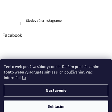
Sledovať na Instagrame
Facebook
Tento web používa súbory cookie. Ďalším prechádzaním
tohto webu vyjadrujete súhlas s ich používaním. Viac
informácií
tu
.
Nastavenie
Vytvoril Shoptet
Súhlasím
Copyright 2026
memerch.sk
. Všetky práva vyhradené.