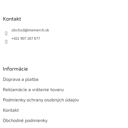
á
p
ä
Kontakt
t
obchod
@
memerch.sk
i
e
+421 907 267 877
Informácie
Doprava a platba
Reklamácie a vrátenie tovaru
Podmienky ochrany osobných údajov
Kontakt
Obchodné podmienky