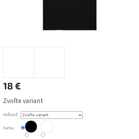
18 €
Jednotková
Zvoľte variant
cena:
Veľkosť
Farba