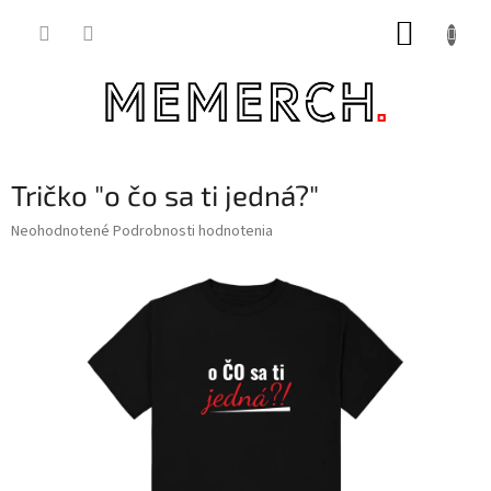
Prejsť
NÁKUP
na
obsah
KOŠÍK
Tričko "o čo sa ti jedná?"
Priemerné
Neohodnotené
Podrobnosti hodnotenia
hodnotenie
produktu
je
0,0
z
5
hviezdičiek.