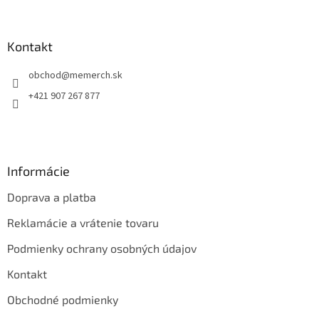
á
p
ä
Kontakt
t
obchod
@
memerch.sk
i
e
+421 907 267 877
Informácie
Doprava a platba
Reklamácie a vrátenie tovaru
Podmienky ochrany osobných údajov
Kontakt
Obchodné podmienky