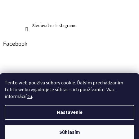
Sledovať na Instagrame
Facebook
Tento web používa súbory cookie. Ďalším prechádzaním
tohto webu vyjadrujete súhlas s ich používaním. Viac
informácií
tu
.
Nastavenie
Vytvoril Shoptet
Súhlasím
Copyright 2026
memerch.sk
. Všetky práva vyhradené.