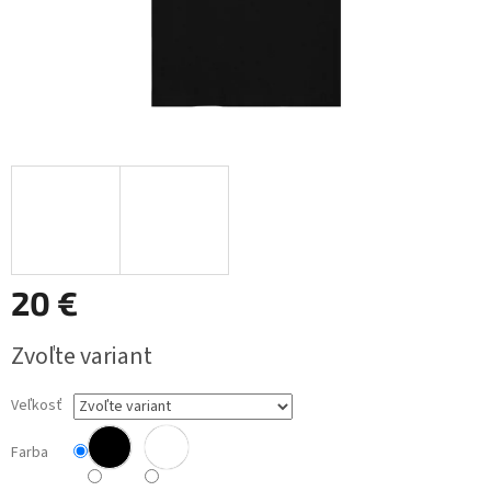
20 €
Jednotková
Zvoľte variant
cena:
Veľkosť
Farba