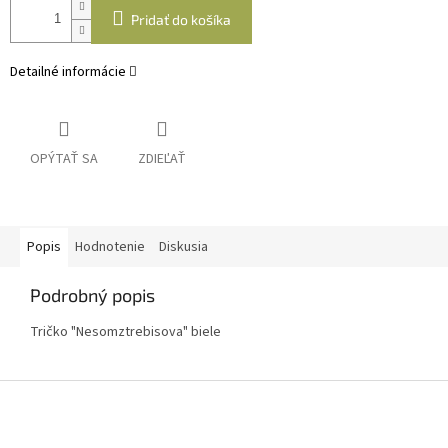
Pridať do košíka
Detailné informácie
OPÝTAŤ SA
ZDIEĽAŤ
Popis
Hodnotenie
Diskusia
Podrobný popis
Tričko "Nesomztrebisova" biele
Z
á
p