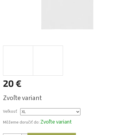
20 €
Jednotková
Zvoľte variant
cena:
Veľkosť
Zvoľte variant
Môžeme doručiť do: