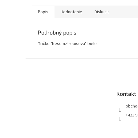
Popis
Hodnotenie
Diskusia
Podrobný popis
Tričko "Nesomztrebisova" biele
Z
á
p
ä
t
Kontakt
i
e
obcho
+421 9