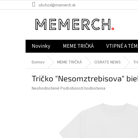
Prejsť
obchod@memerch.sk
na
obsah
Novinky
MEME TRIČKÁ
VTIPNÉ A TÉM
Domov
MEME TRIČKÁ
OSRATE NEWS
Tr
Tričko "Nesomztrebisova" bie
Priemerné
Neohodnotené
Podrobnosti hodnotenia
hodnotenie
produktu
je
0,0
z
5
hviezdičiek.