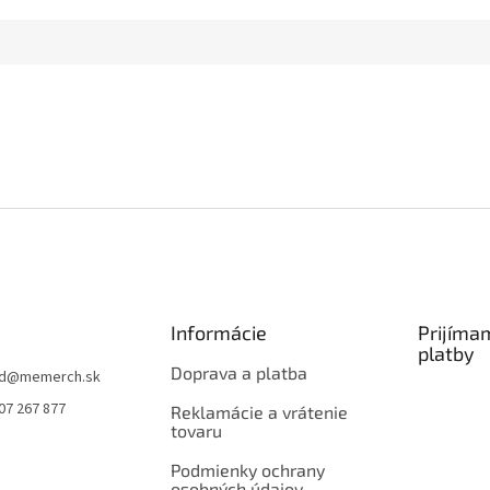
Informácie
Prijíma
platby
Doprava a platba
d
@
memerch.sk
07 267 877
Reklamácie a vrátenie
tovaru
Podmienky ochrany
osobných údajov