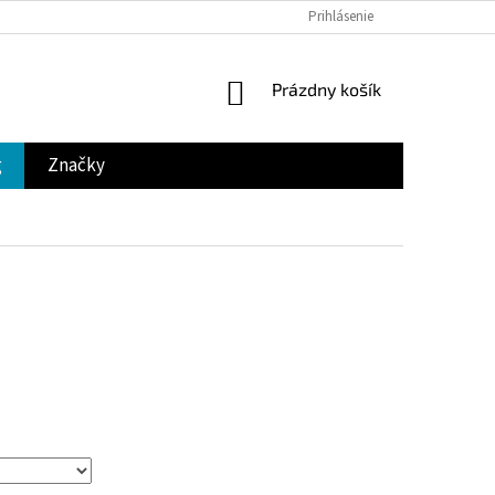
Prihlásenie
NÁKUPNÝ
Prázdny košík
KOŠÍK
g
Značky