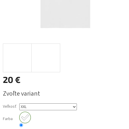
20 €
Jednotková
Zvoľte variant
cena:
Veľkosť
Farba