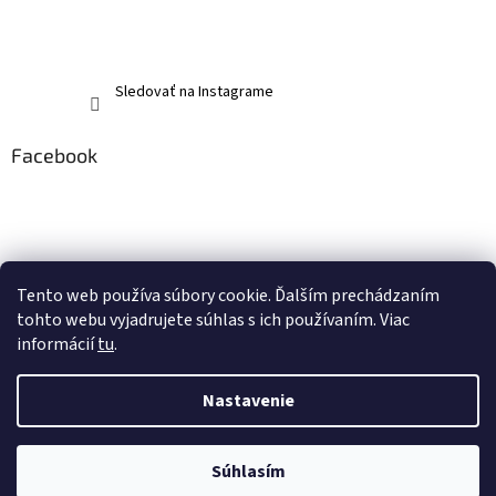
Sledovať na Instagrame
Facebook
Tento web používa súbory cookie. Ďalším prechádzaním
tohto webu vyjadrujete súhlas s ich používaním. Viac
informácií
tu
.
Nastavenie
Vytvoril Shoptet
Súhlasím
Copyright 2026
memerch.sk
. Všetky práva vyhradené.