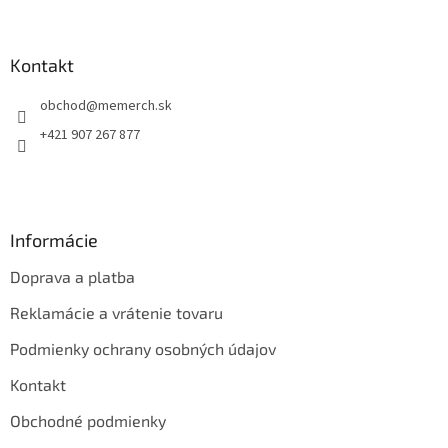
á
p
ä
Kontakt
t
obchod
@
memerch.sk
i
e
+421 907 267 877
Informácie
Doprava a platba
Reklamácie a vrátenie tovaru
Podmienky ochrany osobných údajov
Kontakt
Obchodné podmienky