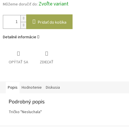
Zvoľte variant
Môžeme doručiť do:
Pridať do košíka
Detailné informácie
OPÝTAŤ SA
ZDIEĽAŤ
Popis
Hodnotenie
Diskusia
Podrobný popis
Tričko "Nesluchala"
Z