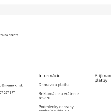
ádza na chrbte
Informácie
Prijíma
platby
Doprava a platba
d
@
memerch.sk
07 267 877
Reklamácie a vrátenie
tovaru
Podmienky ochrany
osobných údajov