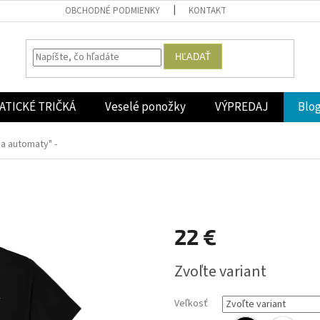
OBCHODNÉ PODMIENKY
KONTAKT
HĽADAŤ
ATICKÉ TRIČKÁ
Veselé ponožky
VÝPREDAJ
Blo
Na automaty" -
22 €
Jednotková
Zvoľte variant
cena:
Veľkosť