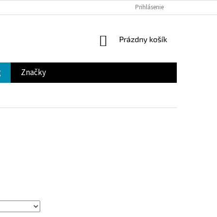
Prihlásenie
NÁKUPNÝ
Prázdny košík
KOŠÍK
g
Značky