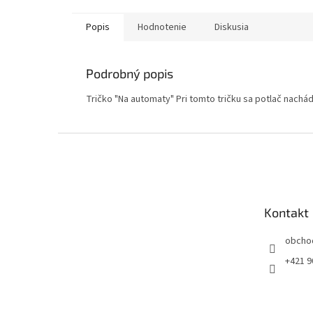
Popis
Hodnotenie
Diskusia
Podrobný popis
Tričko "Na automaty" Pri tomto tričku sa potlač nach
Z
á
p
ä
t
Kontakt
i
e
obcho
+421 9