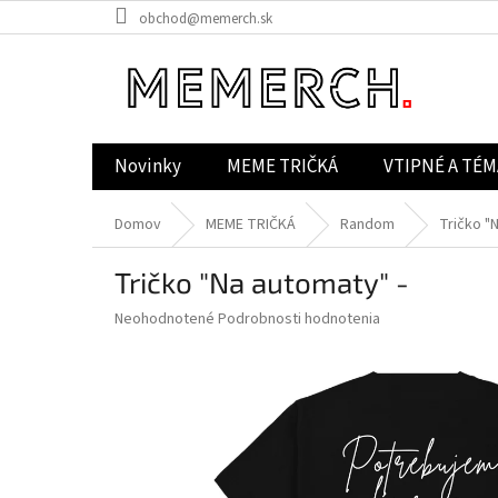
Prejsť
obchod@memerch.sk
na
obsah
Novinky
MEME TRIČKÁ
VTIPNÉ A TÉM
Domov
MEME TRIČKÁ
Random
Tričko "
Tričko "Na automaty" -
Priemerné
Neohodnotené
Podrobnosti hodnotenia
hodnotenie
produktu
je
0,0
z
5
hviezdičiek.