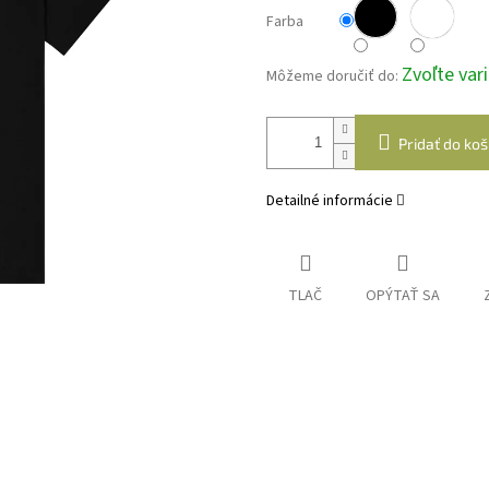
Farba
Zvoľte var
Môžeme doručiť do:
Pridať do koš
Detailné informácie
TLAČ
OPÝTAŤ SA