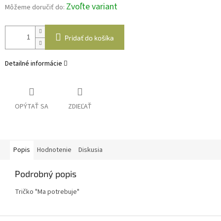
Zvoľte variant
Môžeme doručiť do:
Pridať do košíka
Detailné informácie
OPÝTAŤ SA
ZDIEĽAŤ
Popis
Hodnotenie
Diskusia
Podrobný popis
Tričko "Ma potrebuje"
Z