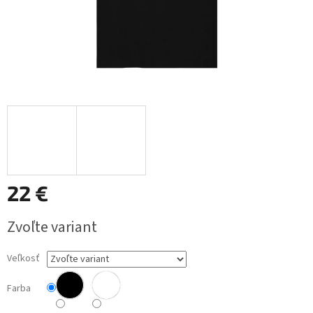
22 €
Jednotková
Zvoľte variant
cena:
Veľkosť
Farba