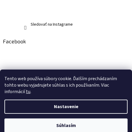
Sledovať na Instagrame
Facebook
Tento web používa súbory cookie. Ďalším prechádzaním
tohto webu vyjadrujete súhlas s ich používaním. Viac
informácií
tu
.
Nastavenie
Vytvoril Shoptet
Súhlasím
Copyright 2026
memerch.sk
. Všetky práva vyhradené.