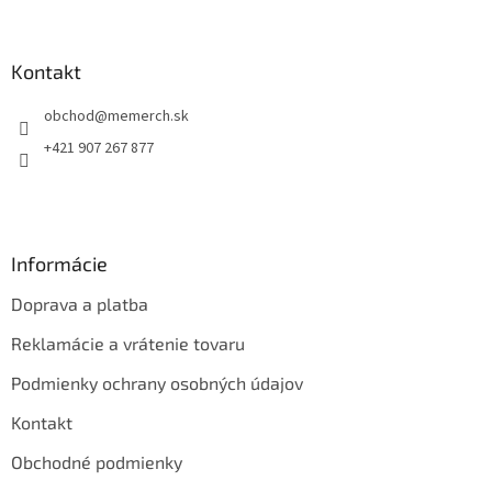
á
p
ä
Kontakt
t
obchod
@
memerch.sk
i
e
+421 907 267 877
Informácie
Doprava a platba
Reklamácie a vrátenie tovaru
Podmienky ochrany osobných údajov
Kontakt
Obchodné podmienky